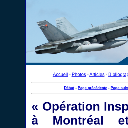
Accueil
-
Photos
-
Articles
-
Bibliogra
Début
-
Page précédente
-
Page suiv
« Opération Insp
à Montréal et