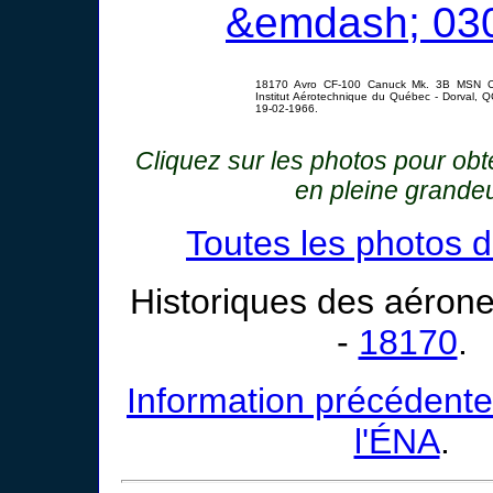
18170 Avro CF-100 Canuck Mk. 3B MSN C-
Institut Aérotechnique du Québec - Dorval, 
19-02-1966.
Cliquez sur les photos pour ob
en pleine grande
Toutes les photos 
Historiques des aérone
-
18170
.
Information précédente
l'ÉNA
.