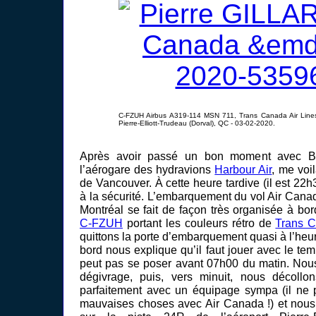
C-FZUH Airbus A319-114 MSN 711, Trans Canada Air Lines
Pierre-Elliott-Trudeau (Dorval), QC - 03-02-2020.
Après avoir passé un bon moment avec Br
l’aérogare des hydravions
Harbour Air
, me voil
de Vancouver. À cette heure tardive (il est 22h3
à la sécurité. L’embarquement du vol Air Cana
Montréal se fait de façon très organisée à bo
C-FZUH
portant les couleurs rétro de
Trans C
quittons la porte d’embarquement quasi à l’he
bord nous explique qu’il faut jouer avec le te
peut pas se poser avant 07h00 du matin. Nous
dégivrage, puis, vers minuit, nous décollo
parfaitement avec un équipage sympa (il ne 
mauvaises choses avec Air Canada !) et nou