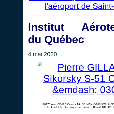
l'aéroport de Saint
Institut Aérot
du Québec
4 mai 2020
18170 Avro CF-100 Canuck Mk. 3B MSN C-100/3/70 & CF
51-17, Institut Aérotechnique du Québec - Dorval, QC - CYU