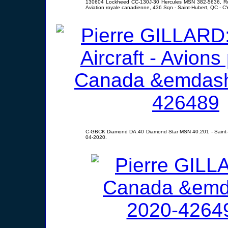
130604 Lockheed CC-130J-30 Hercules MSN 382-5636, Roy
Aviation royale canadienne, 436 Sqn - Saint-Hubert, QC - 
C-GBCK Diamond DA.40 Diamond Star MSN 40.201 - Saint-H
04-2020.