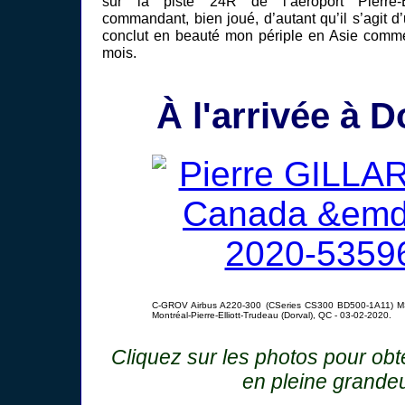
sur la piste 24R de l’aéroport Pierre-El
commandant, bien joué, d’autant qu’il s’agit d’
conclut en beauté mon périple en Asie comme
mois.
À l'arrivée à D
C-GROV Airbus A220-300 (CSeries CS300 BD500-1A11) M
Montréal-Pierre-Elliott-Trudeau (Dorval), QC - 03-02-2020.
Cliquez sur les photos pour ob
en pleine grande