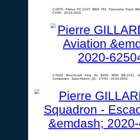
C-GDTL Pilatus PC-12/47 MSN 782, Panorama Fixed Wing
CYHU - 20-04-2020.
C-GISZ Beechcraft King Air B200 MSN BB-1531, Ma
Companies - Saint-Hubert, QC - CYHU - 20-04-2020.