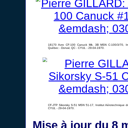
18170 Avro CF-100 Canuck Mk. 3B MSN C-100/3/70, Ins
Québec - Dorval, QC - CYUL - 29-04-1970.
CF-JTP Sikorsky S-51 MSN 51-17, Institut Aérotechnique d
CYUL - 29-04-1970.
Mise à jour du 8 