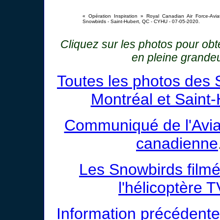
« Opération Inspiration » Royal Canadian Air Force-Avia
Snowbirds - Saint-Hubert, QC - CYHU - 07-05-2020.
Cliquez sur les photos pour ob
en pleine grande
Toutes les photos des 
Montréal et Saint
Communiqué de l'Avia
canadienne
Les Snowbirds film
l'hélicoptère 
Information précédente