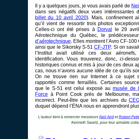
Il y a quelques jours, je vous avais parlé de
Nei
dans ses négatifs deux vues intéressantes
billet du 10 avril 2020
). Mais, confinement a
qu’il vient de ressortir trois photos exception
Celles-ci ont été prises à
Dorval
le 29 avril
Aérotechnique du Québec, le prédécesseur
d’aérotechnique
. Elles montrent l’Avro CF-10
ainsi que le Sikorsky S-51
CF-JTP
. Si on sava
l’Institut avait utilisé ces deux aéronefs
identification. Vous trouverez, donc, ci-dess
historiques connus et mis à jour de ces deux a
cas, nous n’avons aucune idée de ce qu’ils son
On ne trouve rien sur Internet à ce sujet s
rapportés comme ferraillés. Certaines sources
que le S-51 est celui exposé au
musée de l
Force
à Point Cook près de Melbourne, mais
incorrect. Peut-être que les archives du
CEG
duquel dépend l’ÉNA nous en apprendront plus
L'auteur tient à remercier messieurs
Neil Aird
et
Robert Peti
Kenneth Swartz, pour leur aimable colla