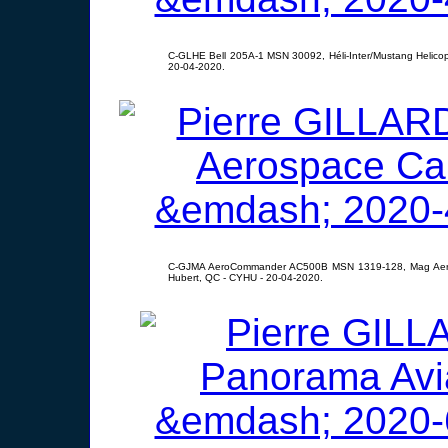
C-GLHE Bell 205A-1 MSN 30092, Héli-Inter/Mustang Helicopt
20-04-2020.
C-GJMA AeroCommander AC500B MSN 1319-128, Mag Aero
Hubert, QC - CYHU - 20-04-2020.