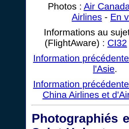
Photos :
Air Canad
Airlines
-
En v
Informations au suje
(FlightAware) :
CI32
Information précédente
l'Asie
.
Information précédente
China Airlines et d'A
Photographiés e