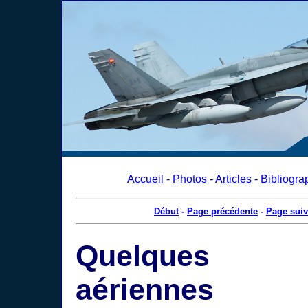
Accueil
-
Photos
-
Articles
-
Bibliogra
Début
-
Page précédente
-
Page suiv
Quelques
aériennes