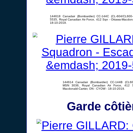
144618 Canadair (Bombardier) CC-144C (CL-604/CL600
5535, Royal Canadian Air Force, 412 Sqn - Ottawa-Macdona
18-10-2019.
144614 Canadair (Bombardier) CC-144B (CL60
MSN 3036, Royal Canadian Air Force, 412 
Macdonald-Cartier, ON - CYOW - 18-10-2019.
Garde côtiè