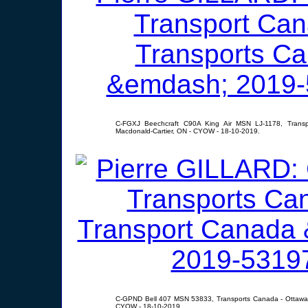
C-FGXJ Beechcraft C90A King Air MSN LJ-1178, Transp
Macdonald-Cartier, ON - CYOW - 18-10-2019.
C-GPND Bell 407 MSN 53833, Transports Canada - Ottawa-
CYOW - 18-10-2019.