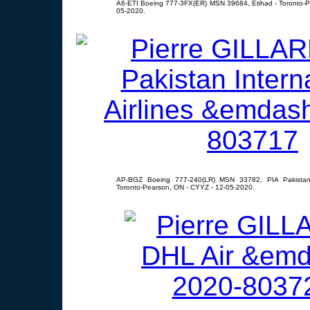
A6-ETI Boeing 777-3FX(ER) MSN 39684, Etihad - Toronto-P
05-2020.
AP-BGZ Boeing 777-240(LR) MSN 33782, PIA Pakistan In
Toronto-Pearson, ON - CYYZ - 12-05-2020.