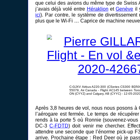
que celui des avions du même type de Swiss A
j’avais déjà volé entre
Héraklion
et
Genève
il 
ici
). Par contre, le système de divertissement
plus que le Wi-Fi … Caprice de machine neuve
C-GJXV Airbus A220-300 (CSeries CS300 BD5
55079, Air Canada - Flight AC145 between Toro
ON (CYYZ) and Calgary, AB (CYYC) - 12-05-2020
Après 3,8 heures de vol, nous nous posons à C
l’aérogare est fermée. Le temps de récupére
rends à la porte 5 où Ronnie (souvenez-vous
DC-3
C-FDTD
) doit venir me chercher. Effec
attendre une seconde que l’énorme pick-up F
arrive. Prochaine étape : Red Deer où je pas