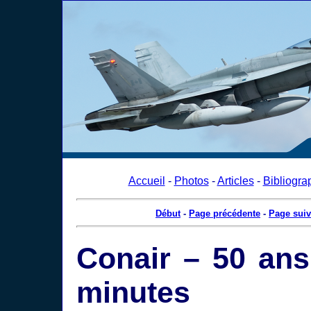
Accueil
-
Photos
-
Articles
-
Bibliogra
Début
-
Page précédente
-
Page suiv
Conair – 50 ans
minutes