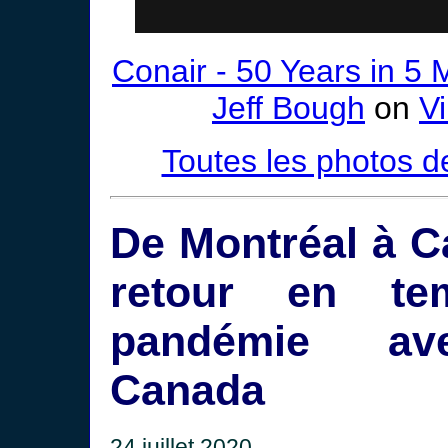
Conair - 50 Years in 5 
Jeff Bough
on
V
Toutes les photos d
De Montréal à C
retour en t
pandémie av
Canada
24 juillet 2020