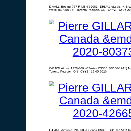
D-AALL Boeing 777-F MSN 66081, DHL/AeroLogic, « Bry
World Tour 2019 » - Toronto-Pearson, ON - CYYZ - 12-05-20
C-GJXN Airbus A220-300 (CSeries CS300 BD500-1A11) M
Toronto-Pearson, ON - CYYZ - 12-05-2020.
C-GJXE Airbus A220-300 (CSeries CS300 BD500-1A11) M