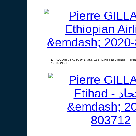
ET-AVC Airbus A350-941 MSN 196, Ethiopian Airlines - Toro
12-05-2020.