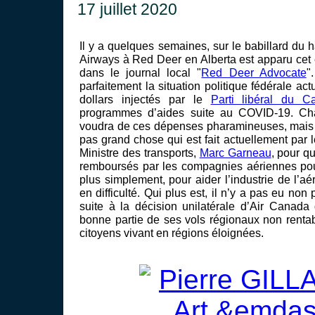
17 juillet 2020
Il y a quelques semaines, sur le babillard du 
Airways à Red Deer en Alberta est apparu cet 
dans le journal local "
Red Deer Advocate
"
parfaitement la situation politique fédérale actu
dollars injectés par le
Parti libéral du C
programmes d’aides suite au COVID-19. Cha
voudra de ces dépenses pharamineuses, mais il 
pas grand chose qui est fait actuellement par
Ministre des transports,
Marc Garneau
, pour q
remboursés par les compagnies aériennes pou
plus simplement, pour aider l’industrie de l’aé
en difficulté. Qui plus est, il n’y a pas eu non
suite à la décision unilatérale d’Air Canada
bonne partie de ses vols régionaux non rent
citoyens vivant en régions éloignées.