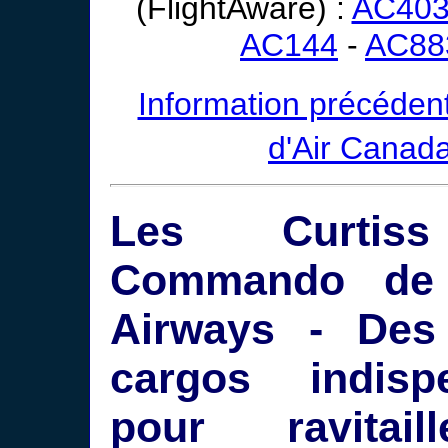
(FlightAware) :
AC40
AC144
-
AC88
Information précédent
d'Air Canad
Les Curtis
Commando de 
Airways - Des
cargos indisp
pour ravitail