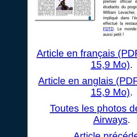
premier officier
étudiants du prog
William Levacher,
impliqué dans l’
effectué la resta
FDTD
. Le monde 
aussi petit !
Article en français (P
15,9 Mo)
.
Article en anglais (PD
15,9 Mo)
.
Toutes les photos d
Airways
.
Article précéd