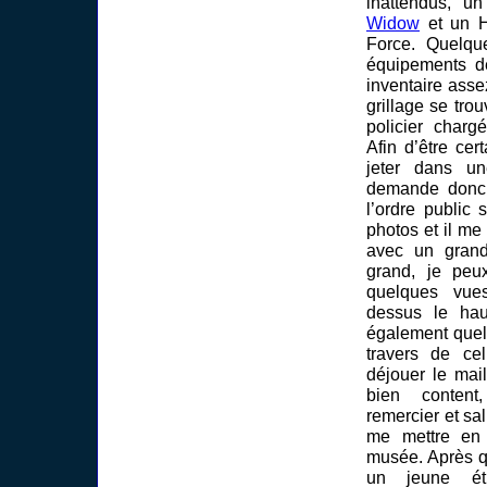
inattendus, u
Widow
et un H
Force. Quelqu
équipements de
inventaire ass
grillage se tro
policier chargé
Afin d’être ce
jeter dans un
demande donc 
l’ordre public
photos et il me 
avec un grand
grand, je peux
quelques vue
dessus le hau
également quel
travers de ce
déjouer le mai
bien content
remercier et sal
me mettre en
musée. Après q
un jeune étu