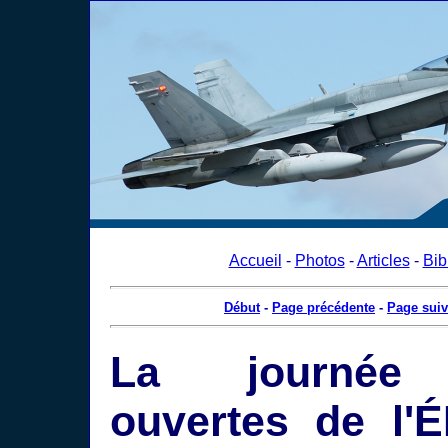
Accueil
-
Photos
-
Articles
-
Bib
Début
-
Page précédente
-
Page suiv
La journée 
ouvertes de l'