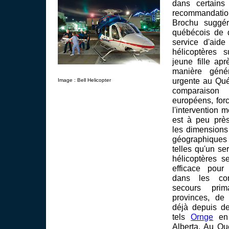
dans certain
recommandati
Brochu suggé
québécois de d
service d'aide
hélicoptères 
jeune fille ap
manière génér
urgente au Qué
Image : Bell Helicopter
comparaiso
européens, for
l'intervention 
est à peu près
les dimensions 
géographiques
telles qu'un s
hélicoptères s
efficace pour 
dans les con
secours prim
provinces, de 
déjà depuis d
tels
Ornge
en 
Alberta. Au Qu