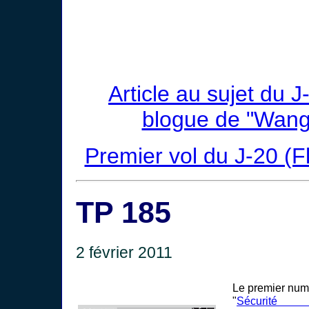
Article au sujet du J
blogue de "Wan
Premier vol du J-20 (Fl
TP 185
2 février 2011
Le premier num
"
Sécurité a