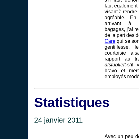
faut également
visant à rendre
agréable. En
arrivant à l
bagages, j’ai r
de la part des
Care
qui se son
gentillesse, l
courtoisie fai
rapport au tra
alstublieft
-s’il
bravo et mer
employés modèl
Statistiques
24 janvier 2011
Avec un peu de