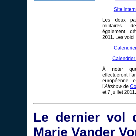
Site Inter
Les deux patr
militaires 
également dév
2011. Les voici 
Calendrie
Calendrier
À noter q
effectueront l'
européenne e
l'
Airshow
de
Co
et 7 juillet 2011.
Le dernier vol 
Marie Vander Vo