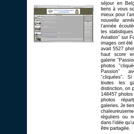
séjour en Bel
tiens à vous so
mieux pour l'a
nouvelle anné
l'année écoulé
les statistique
Aviation" sur 
images ont été 
avait 5527 phot
haut score en
galerie "Passi
photos "cliqu
Passion" a
"cliquées". S
toutes les g
distinction, on 
148457 photos 
photos répar
galeries. Je tie
chaleureusemen
réguliers ou n
dans l'idée qu'u
être partagée.