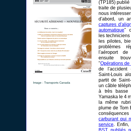
(TP185) publié
traite de plusie
nous intéresser 
d'abord, un art
captures d'ali
automatique
" d
les techniciens
les pilotes, bi
problèmes rép
l'aéroport d
ensuite tro
"
Opérations de 
de l'accident 
Saint-Louis a
partit de Sain
Image : Transports Canada
un câble téléph
à très basse a
Yamaska le 4 m
la même rubri
plume de Tom B
conséquences
carburant qui 
service
. Enfin,
BST publiés 