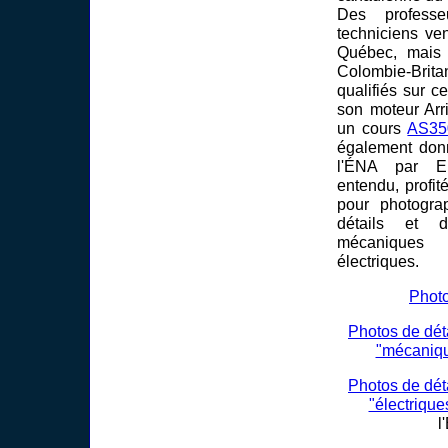
Des profess
techniciens ve
Québec, mais 
Colombie-Brita
qualifiés sur c
son moteur Arr
un cours
AS35
également don
l'ÉNA par Eu
entendu, profi
pour photogr
détails et 
mécaniques
électriques.
Phot
Photos de dét
"mécaniq
Photos de dét
"électrique
l