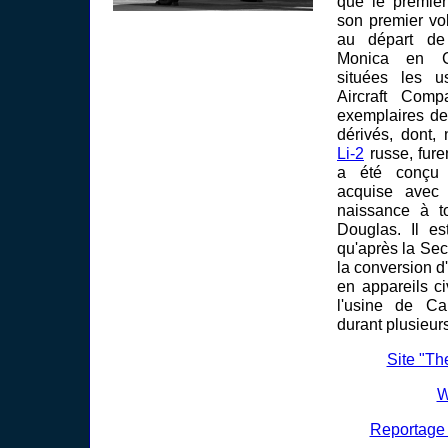
que le premier
son premier vo
au départ de
Monica en Ca
situées les 
Aircraft Com
exemplaires de
dérivés, dont,
Li-2
russe, fure
a été conçu 
acquise ave
naissance à to
Douglas. Il es
qu'après la Se
la conversion d
en appareils ci
l'usine de Can
durant plusieur
Site "T
W
Reportage 