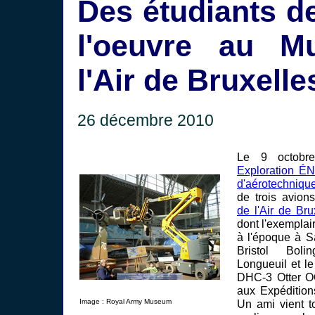
Des étudiants d
l'oeuvre au M
l'Air de Bruxelle
26 décembre 2010
Le 9 octobre
Exploration É
d'aérotechniqu
de trois avio
de l'Air de Bru
dont l'exempla
à l'époque à S
Bristol Boli
Longueuil et l
DHC-3 Otter O
aux Expédition
Image : Royal Army Museum
Un ami vient t