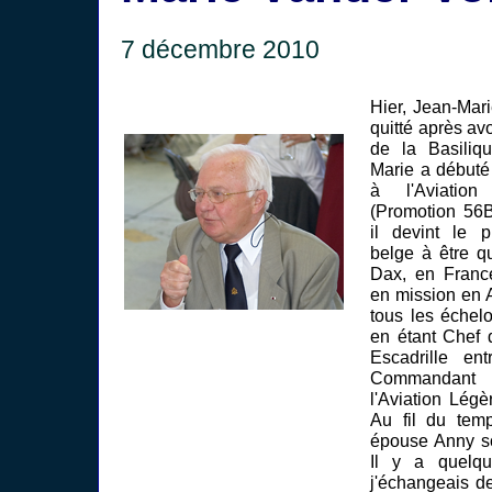
7 décembre 2010
Hier, Jean-Mar
quitté après avo
de la Basiliq
Marie a débuté 
à l'Aviati
(Promotion 56
il devint le p
belge à être qu
Dax, en France
en mission en Af
tous les éche
en étant Chef
Escadrille e
Commandant
l'Aviation Lég
Au fil du tem
épouse Anny s
Il y a quelq
j'échangeais d