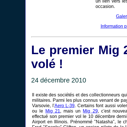
un lien vers le
occasion.
Galer
Information 
Le premier Mig 2
volé !
24 décembre 2010
Il existe des sociétés et des collectionneurs q
militaires. Parmi les plus connus venant de pa
Varsovie, l'
Aero L-39
. Certains font aussi vole
ou le
Mig 21
, mais un
Mig 29
, c'est nouve
effectué son premier vol le 10 décembre dern
Airport en Illinois. Prénommé "Natasha", le ch