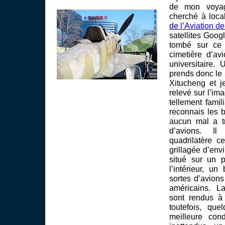
de mon voyag
cherché à loca
de l’Aviation d
satellites Googl
tombé sur ce 
cimetière d’av
universitaire.
prends donc le 
Xitucheng et j
relevé sur l’ima
tellement famil
reconnais les b
aucun mal a tr
d’avions. Il
quadrilatère c
grillagée d’env
situé sur un p
l’intérieur, u
sortes d’avions
américains. La
sont rendus à 
toutefois, que
meilleure cond