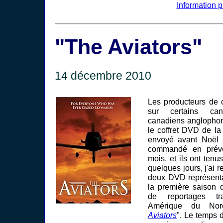
Information 
"The Aviators"
14 décembre 2010
Les producteurs de c
sur certains ca
canadiens anglophon
le coffret DVD de la
envoyé avant Noël 
commandé en préve
mois, et ils ont tenus
quelques jours, j'ai r
deux DVD représenta
la première saison d
de reportages tra
Amérique du Nord
Aviators
". Le temps d