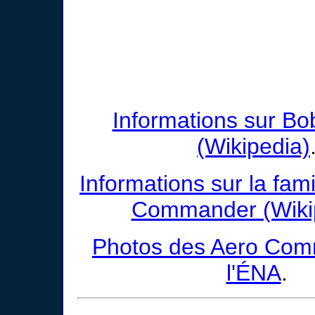
Informations sur B
(Wikipedia)
Informations sur la fam
Commander (Wiki
Photos des Aero Co
l'ÉNA
.