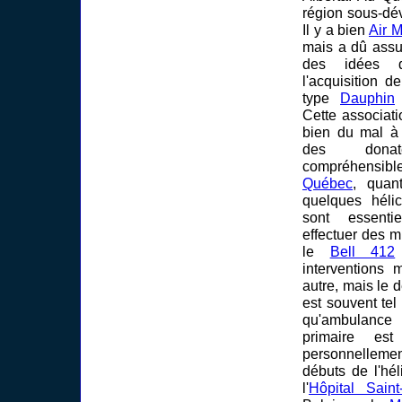
région sous-dé
Il y a bien
Air 
mais a dû assum
des idées 
l'acquisition 
type
Dauphin
Cette associat
bien du mal à 
des dona
compréhens
Québec
, quan
quelques hélic
sont essenti
effectuer des m
le
Bell 412
interventions
autre, mais le 
est souvent tel
qu'ambulance
primaire est
personnelleme
débuts de l'hé
l'
Hôpital Sain