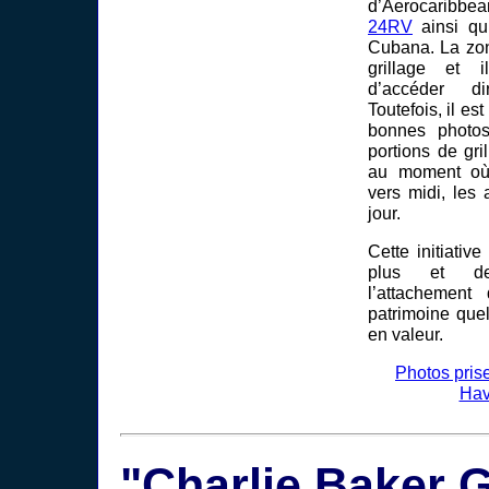
d’Aerocaribb
24RV
ainsi q
Cubana. La zon
grillage et 
d’accéder di
Toutefois, il es
bonnes photos 
portions de gr
au moment où 
vers midi, les 
jour.
Cette initiativ
plus et de
l’attachemen
patrimoine quel
en valeur.
Photos prise
Hav
"Charlie Baker 