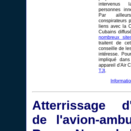
intervenus 
personnes inno
Par ailleu
conspirateurs 
liens avec la 
Cubains diffus
nombreux site
traitent de ce
conseille de les
intéresse. Pou
impliqué dans 
appareil d'Air
TJI
.
Informati
Atterrissage d
de l'avion-amb