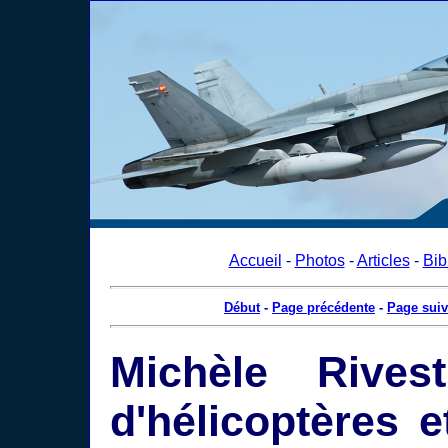
Accueil
-
Photos
-
Articles
-
Bib
Début
-
Page précédente
-
Page suiv
Michèle Rivest
d'hélicoptères 