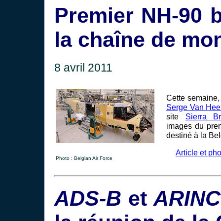
Premier NH-90 b
la chaîne de mo
8 avril 2011
Cette semaine
Serge Van Hee
site
Sierra Br
images du prem
destiné à la Be
Article et ph
Photo : Belgian Air Force
ADS-B
et
ARINC 