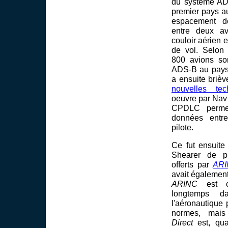
du système AD
premier pays a
espacement d
entre deux a
couloir aérien
de vol. Selon
800 avions son
ADS-B au pays
a ensuite briè
nouvelles tec
oeuvre par Nav
CPDLC permet
données entre
pilote.
Ce fut ensuite
Shearer de pr
offerts par
ARI
avait égalemen
ARINC
est c
longtemps 
l'aéronautique 
normes, mai
Direct
est, qua