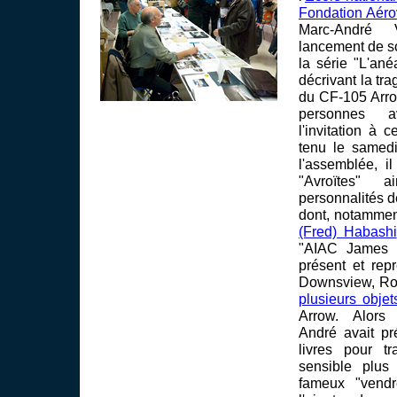
Fondation Aéro
Marc-André 
lancement de s
la série "L'an
décrivant la tr
du CF-105 Arro
personnes 
l'invitation à 
tenu le samed
l'assemblée, i
"Avroïtes" 
personnalités d
dont, notammen
(Fred) Habashi
"AIAC James 
présent et rep
Downsview, Rob
plusieurs objet
Arrow. Alors 
André avait pr
livres pour tr
sensible plu
fameux "vendr