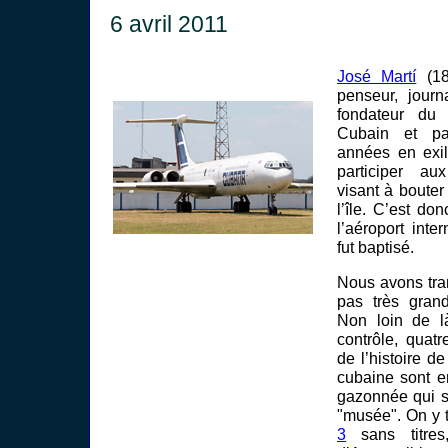
6 avril 2011
José Martí
(18
penseur, journ
fondateur du 
Cubain et p
années en exil
participer au
visant à boute
l’île. C’est d
l’aéroport int
fut baptisé.
Nous avons tran
pas très gran
Non loin de l
contrôle, quatr
de l’histoire d
cubaine sont e
gazonnée qui s
"musée". On y 
3
sans titre