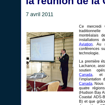
la réunion de l
7 avril 2011
Ce mercredi 6
traditionnell
montréalais 
installations
Aviation
. Au 
conférences su
technologie.
La première ét
Lachance, assi
soutien opé
Canada
, et
l'implantation
Canada
. Nous 
quatre régions
(Hudson Bay A
Coastal ADS-B
B) et que grâc