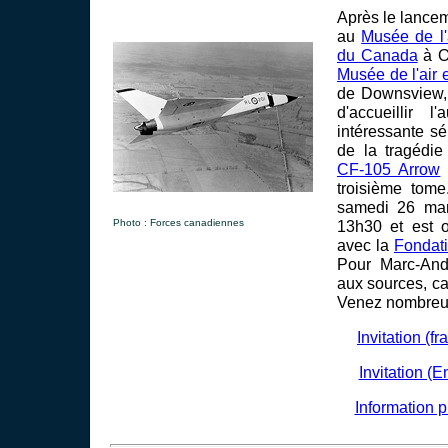
Après le lance
au
Musée de l'
du Canada
à O
Musée de l'air 
de Downsview, c
d'accueillir l
intéressante sé
de la tragédie
CF-105 Arrow
troisième tome
samedi 26 ma
Photo : Forces canadiennes
13h30 et est o
avec la
Fondat
Pour Marc-And
aux sources, car
Venez nombreux 
Invitation (f
Invitation (
Information 