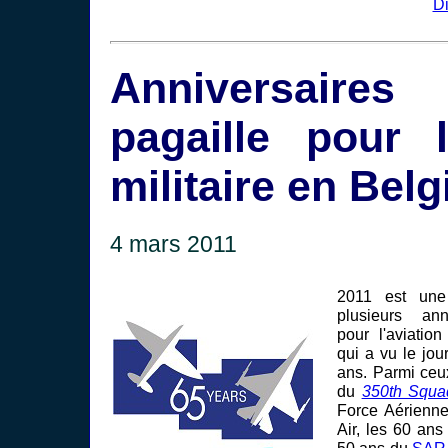
D
Anniversai
pagaille pour l
militaire en Bel
4 mars 2011
2011 est un
plusieurs ann
pour l'aviatio
qui a vu le jou
ans. Parmi ceu
du
350th Squa
Force Aérienn
Air, les 60 an
50 ans du
SAR