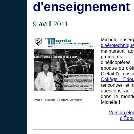
d'enseignement 
9 avril 2011
Michèle enseig
d'aérotechniqu
maintenant, ap
premières
d'hélicoptèr
époque où c'ét
C'était l'occas
Collège Édoua
rencontrer et 
questions au 
dans le monde
Image : Collège Édouard-Montpetit
Michèle !
Version éle
d'Édou