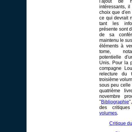
l'ajout de 
intéressants, i
choix que d'en
ce qui devrait 
tant les inf
présente sont d
de sa confér
maintenu le
su
éléments à ve
tome, nota
potentielle d
Unis. Pour la p
compagne Loui
relecture du 
troisième volum
sous peu celle
quatrième liv
novembre pro
"
Bibliographie
"
des critiqu
volumes
.
Critique d