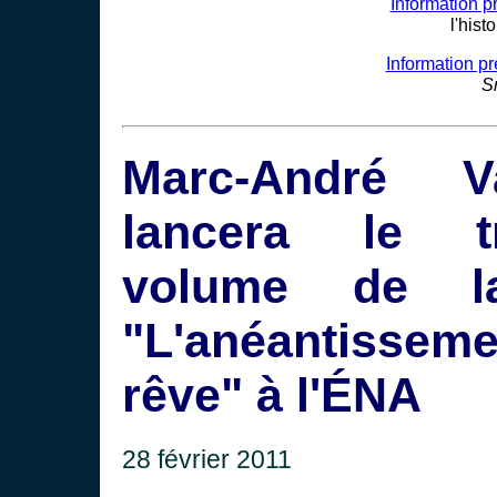
Information p
l'hist
Information p
S
Marc-André Va
lancera le tr
volume de l
"L'anéantissem
rêve" à l'ÉNA
28 février 2011