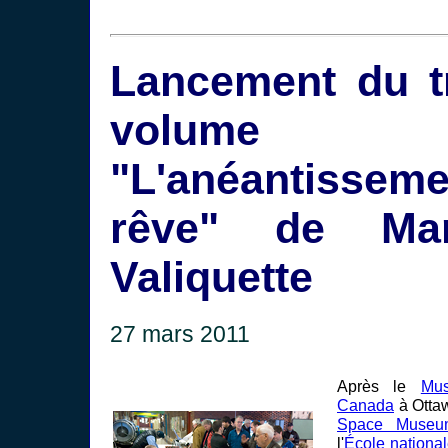
Lancement du t
volum
"L'anéantissem
rêve" de Mar
Valiquette
27 mars 2011
Après le
Mus
Canada
à Ottaw
Space Museu
l'
École nationa