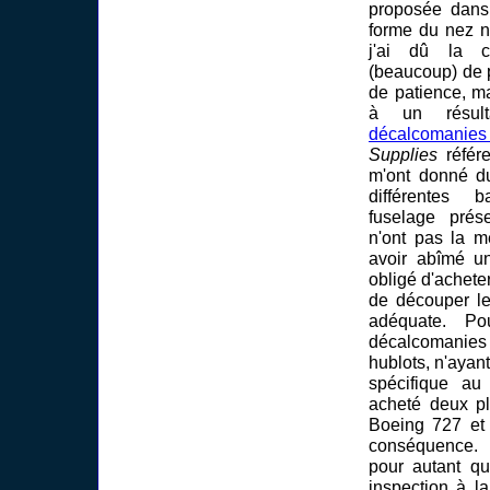
proposée dans 
forme du nez n'
j'ai dû la c
(beaucoup) de 
de patience, ma
à un résult
décalcomanie
Supplies
réfé
m'ont donné du
différentes 
fuselage prés
n'ont pas la m
avoir abîmé un
obligé d'achete
de découper le
adéquate. P
décalcomanie
hublots, n'ayan
spécifique au
acheté deux p
Boeing 727 et 
conséquence. 
pour autant q
inspection à la