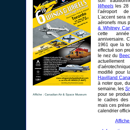
son tradition
Wheels
les 28 
l'aéroport 
L'accent sera 
aéronefs mus p
& Whitney Ca
cette anné
anniversaire. C
1961 que la to
effectué son pr
le nez du
Beec
actuellement
d'aérotechni
modifié pour l
Havilland Can
à noter que, d
semaine, les
Sn
pour se produi
Affiche : Canadian Air & Space Museum
le cadres des
mais ces prése
calendrier offici
Affich