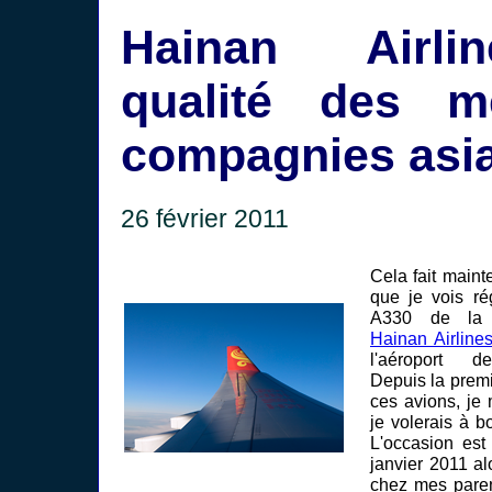
Hainan Airli
qualité des me
compagnies asia
26 février 2011
Cela fait main
que je vois ré
A330 de la 
Hainan Airline
l'aéroport
Depuis la premi
ces avions, je 
je volerais à b
L'occasion es
janvier 2011 alo
chez mes paren