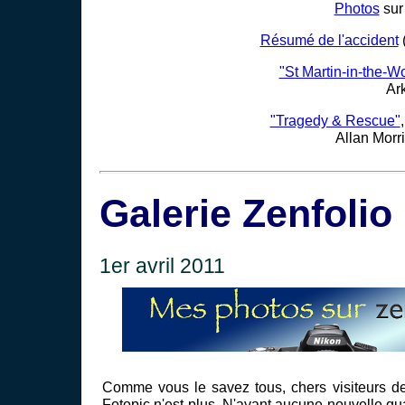
Photos
sur
Résumé de l'accident
(
"St Martin-in-the-W
Ark
"Tragedy & Rescue"
Allan Morri
Galerie Zenfolio
1er avril 2011
Comme vous le savez tous, chers visiteurs de
Fotopic n'est plus. N'ayant aucune nouvelle qu