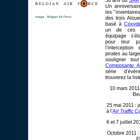
Un anniversair
les "inventaire
Image : Belgian Air Force
des trois Aloue
basé à
Coxyd
un de ces h
équipage s'ét
pour leur pa
l'interception
pirates au larg
souligner tou
Composante A
série d'évé
trouverez la lis
10 mars 2011
Be
25 mai 2011 : 
à l'
Air Traffic C
6 et 7 juillet 20
Octobre 2011 
F