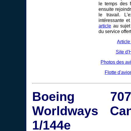
le temps des f
ensuite rejoind
le travail. L'
intéressante et
article
au sujet 
du service offer
Articl
Site d'
Photos des avi
Flotte d'avio
Boeing 7
Worldways Ca
1/144e