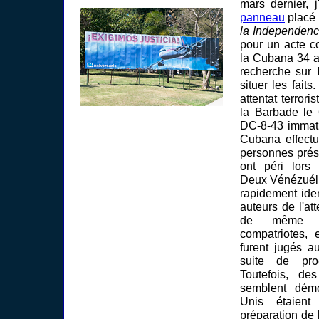
mars dernier, j
panneau
placé l
la Independenc
pour un acte c
la Cubana 34 a
recherche sur 
situer les faits.
attentat terrori
la Barbade le 
DC-8-43 immat
Cubana effectu
personnes prés
ont péri lors 
Deux Vénézuéli
rapidement ide
auteurs de l'atte
de même q
compatriotes,
furent jugés 
suite de pro
Toutefois, des
semblent démo
Unis étaien
préparation de l