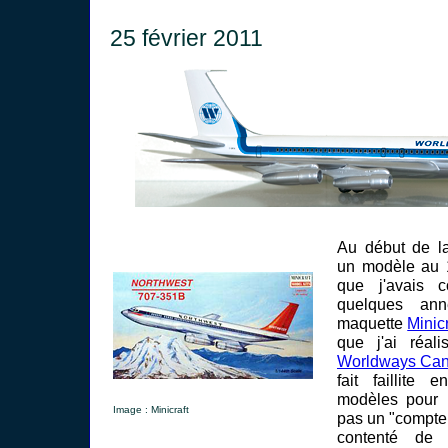
25 février 2011
Au début de la
un modèle au 
que j'avais 
quelques ann
maquette
Minicr
que j'ai réal
Worldways Ca
fait faillite
modèles pour m
Image : Minicraft
pas un "compteu
contenté de 