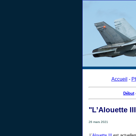
Accueil
-
P
Début
"L’Alouette II
26 mars 2021
L’
Alouette III
est actuelle