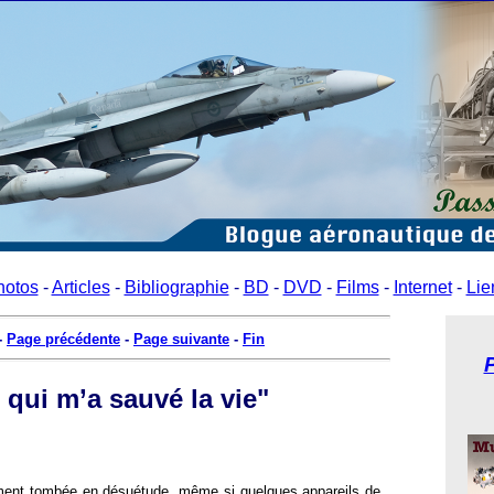
hotos
-
Articles
-
Bibliographie
-
BD
-
DVD
-
Films
-
Internet
-
Lie
-
Page précédente
-
Page suivante
-
Fin
I qui m’a sauvé la vie"
ment tombée en désuétude, même si quelques appareils de