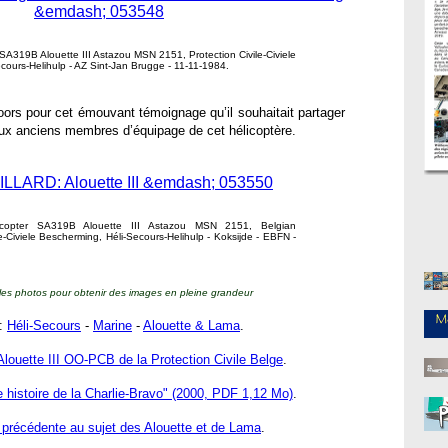
319B Alouette III Astazou MSN 2151, Protection Civile-Civiele
cours-Helihulp - AZ Sint-Jan Brugge - 11-11-1984.
rs pour cet émouvant témoignage qu’il souhaitait partager
 aux anciens membres d’équipage de cet hélicoptère.
copter SA319B Alouette III Astazou MSN 2151, Belgian
e-Civiele Bescherming, Héli-Secours-Helihulp - Koksijde - EBFN -
 les photos pour obtenir des images en pleine grandeur
 :
Héli-Secours
-
Marine
-
Alouette & Lama
.
'Alouette III OO-PCB de la Protection Civile Belge
.
ste histoire de la Charlie-Bravo" (2000, PDF 1,12 Mo)
.
 précédente au sujet des Alouette et de Lama
.