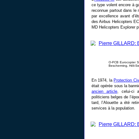
ce type volent encore à ga
reconnue partout dans le
par excellence avant d’ê
des Airbus Helicopters E
MD Helicopters Explorer p
O-PCB Eurocopter SA
Bescherming, Héli-Se
En 1974, la
Protection Civ
était opérée sous la banni
ancien article
, celui-ci
politiciens belges de l’ép
tard, l’Alouette a été ret
services à la population.