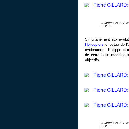
C-GPWX Bell 212 MSN
03-2021.
Simultanément aux évoluti
Helicopters
effectue de l’
évidemment, Philippe et
de cette belle machine 
objectifs.
C-GPWX Bell 212 MSN
03-2021.