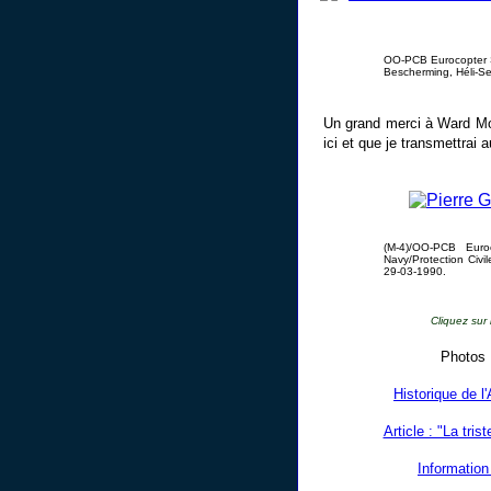
OO-PCB Eurocopter SA
Bescherming, Héli-Se
Un grand merci à Ward Moo
ici et que je transmettrai
(M-4)/OO-PCB Euro
Navy/Protection Civil
29-03-1990.
Cliquez sur
Photos
Historique de l
Article : "La tri
Information