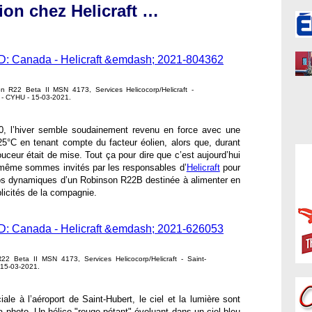
on chez Helicraft …
 R22 Beta II MSN 4173, Services Helicocorp/Helicraft -
 - CYHU - 15-03-2021.
0, l’hiver semble soudainement revenu en force avec une
-25°C en tenant compte du facteur éolien, alors que, durant
ouceur était de mise. Tout ça pour dire que c’est aujourd’hui
même sommes invités par les responsables d’
Helicraft
pour
tos dynamiques d’un Robinson R22B destinée à alimenter en
licités de la compagnie.
2 Beta II MSN 4173, Services Helicocorp/Helicraft - Saint-
 15-03-2021.
iale à l’aéroport de Saint-Hubert, le ciel et la lumière sont
a photo. Un hélico "rouge pétant" évoluant dans un ciel bleu