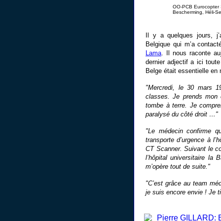
OO-PCB Eurocopter SA
Bescherming, Héli-Se
Il y a quelques jours,
Belgique qui m’a contact
Lama
. Il nous raconte au
dernier adjectif a ici tout
Belge était essentielle en
"Mercredi, le 30 mars 19
classes. Je prends mon 
tombe à terre. Je compre
paralysé du côté droit …"
"Le médecin confirme qu
transporte d’urgence à l’h
CT Scanner. Suivant le co
l’hôpital universitaire l
m’opère tout de suite."
"C’est grâce au team médic
je suis encore envie ! Je 