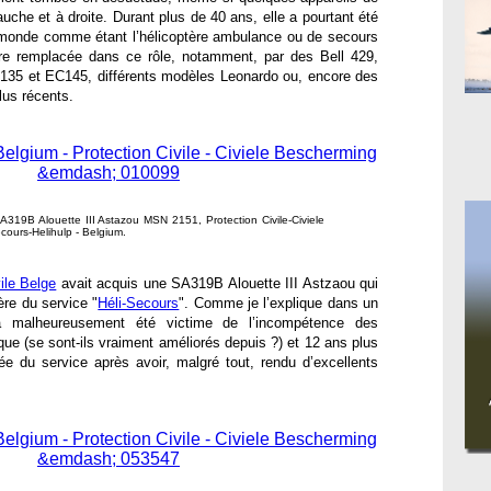
uche et à droite. Durant plus de 40 ans, elle a pourtant été
 monde comme étant l’hélicoptère ambulance ou de secours
tre remplacée dans ce rôle, notamment, par des Bell 429,
C135 et EC145, différents modèles Leonardo ou, encore des
lus récents.
319B Alouette III Astazou MSN 2151, Protection Civile-Civiele
cours-Helihulp - Belgium.
ile Belge
avait acquis une SA319B Alouette III Astzaou qui
ère du service "
Héli-Secours
". Comme je l’explique dans un
 a malheureusement été victime de l’incompétence des
oque (se sont-ils vraiment améliorés depuis ?) et 12 ans plus
irée du service après avoir, malgré tout, rendu d’excellents