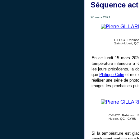
Séquence acti
20 mars 2021
C-FHCY Robinson
Saint-Hubert, QC
En ce lundi 15 mars 202
température inférieure à 
les jours précédents, la d
que
Philippe Colin
et moi-
réaliser une série de pho
images les prochaines pub
C-FHCY Robinson R2
Hubert, QC - CYHU -
Si la température est glac
absolument parfaits pour l