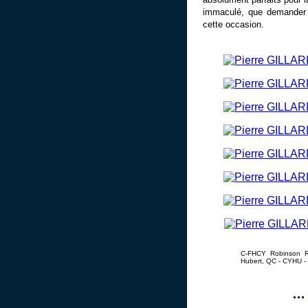
immaculé, que demander 
cette occasion.
C-FHCY Robinson R2
Hubert, QC - CYHU -
… 