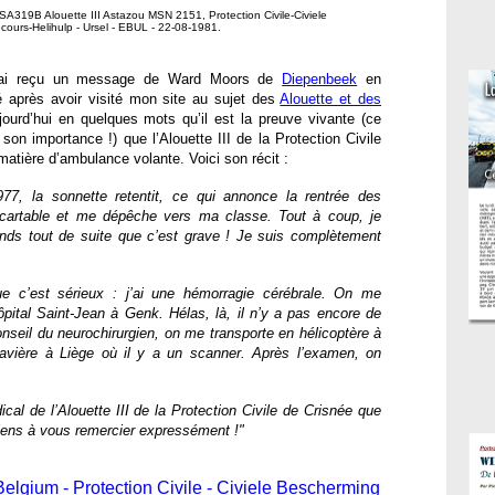
319B Alouette III Astazou MSN 2151, Protection Civile-Civiele
cours-Helihulp - Ursel - EBUL - 22-08-1981.
 j’ai reçu un message de Ward Moors de
Diepenbeek
en
é après avoir visité mon site au sujet des
Alouette et des
jourd’hui en quelques mots qu’il est la preuve vivante (ce
e son importance !) que l’Alouette III de la Protection Civile
 matière d’ambulance volante. Voici son récit :
77, la sonnette retentit, ce qui annonce la rentrée des
cartable et me dépêche vers ma classe. Tout à coup, je
nds tout de suite que c’est grave ! Je suis complètement
e c’est sérieux : j’ai une hémorragie cérébrale. On me
ôpital Saint-Jean à Genk. Hélas, là, il n’y a pas encore de
nseil du neurochirurgien, on me transporte en hélicoptère à
a Bavière à Liège où il y a un scanner. Après l’examen, on
al de l’Alouette III de la Protection Civile de Crisnée que
tiens à vous remercier expressément !"