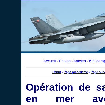
Accueil
-
Photos
-
Articles
-
Bibliogra
Début
-
Page précédente
-
Page suiv
Opération de s
en mer av