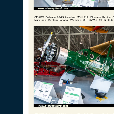
CF-AWR Bellanca 66-75 Aircruiser MSN 719, Eldorado Radium Sil
Museum of Western Canada - Winnipeg, MB - CYWG - 19-06-2026.