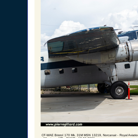
CF-WAE Bristol 170 Mk. 31M MSN 13219, Norcanair - Royal Aviat