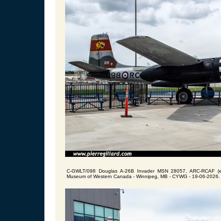
C-GWLT/098 Douglas A-26B Invader MSN 28057, ARC-RCAF (ex-
Museum of Western Canada - Winnipeg, MB - CYWG - 19-06-2026.