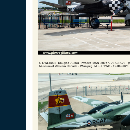
C-GWLT/098 Douglas A-26B Invader MSN 28057, ARC-RCAF (ex-
Museum of Western Canada - Winnipeg, MB - CYWG - 19-06-2026.