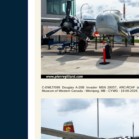
C-GWLT/098 Douglas A-26B Invader MSN 28057, ARC-RCAF (ex-
Museum of Western Canada - Winnipeg, MB - CYWG - 19-06-2026.