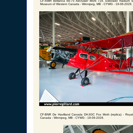
CF-AWR Bellanca 66-75 Aircruiser MSN 719, Eldorado Radium Sil
Museum of Western Canada - Winnipeg, MB - CYWG - 19-06-2026.
CF-BNR De Havilland Canada DH.83C Fox Moth (replica) - Roya
Canada - Winnipeg, MB - CYWG - 19-06-2026.