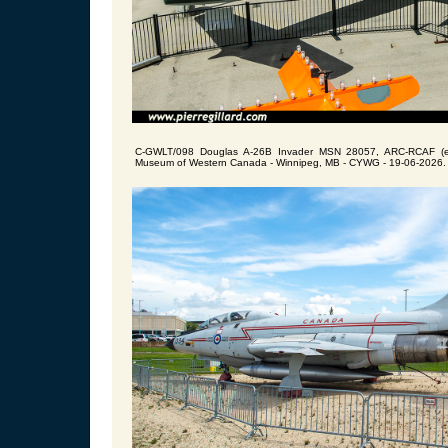
C-GWLT/098 Douglas A-26B Invader MSN 28057, ARC-RCAF (ex-
Museum of Western Canada - Winnipeg, MB - CYWG - 19-06-2026.