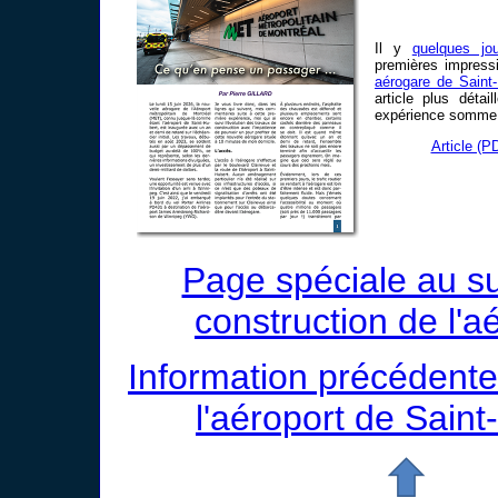
Il y
quelques jou
premières impressi
aérogare de Saint
article plus détai
expérience somme 
Article (P
Page spéciale au su
construction de l'a
Information précédente
l'aéroport de Saint