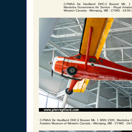
C-FMAA De Havilland DHC-2 Beaver Mk. 1
Manitoba Government Air Service - Royal Aviati
Western Canada - Winnipeg, MB - CYWG - 19-06-
C-FMAA De Havilland DHC-2 Beaver Mk. 1 MSN 1500, Manitoba Go
Aviation Museum of Western Canada - Winnipeg, MB - CYWG - 19-