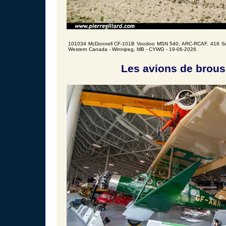
101034 McDonnell CF-101B Voodoo MSN 540, ARC-RCAF, 416 Sqn
Western Canada - Winnipeg, MB - CYWG - 19-06-2026.
Les avions de brous