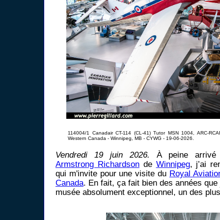
114004/1 Canadair CT-114 (CL-41) Tutor MSN 1004, ARC-RCAF
Western Canada - Winnipeg, MB - CYWG - 19-06-2026.
Vendredi 19 juin 2026.
À peine arrivé 
Armstrong Richardson
de
Winnipeg
, j’ai 
qui m'invite pour une visite du
Royal Aviati
Canada
. En fait, ça fait bien des années que 
musée absolument exceptionnel, un des plu