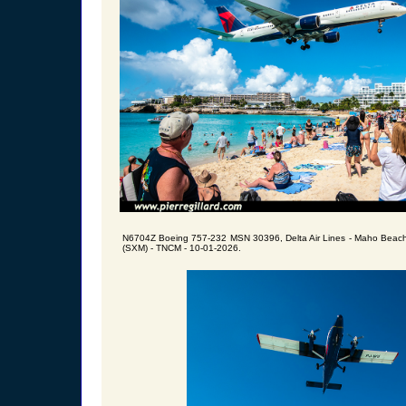
N6704Z Boeing 757-232 MSN 30396, Delta Air Lines - Maho Beach -
(SXM) - TNCM - 10-01-2026.