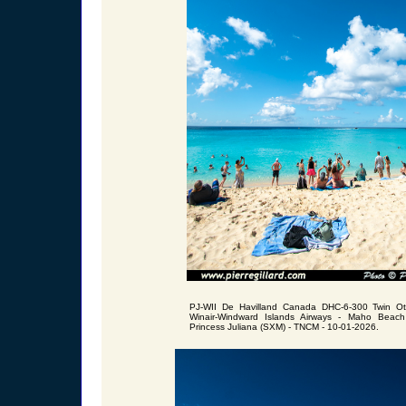
PJ-WII De Havilland Canada DHC-6-300 Twin O
Winair-Windward Islands Airways - Maho Beach 
Princess Juliana (SXM) - TNCM - 10-01-2026.