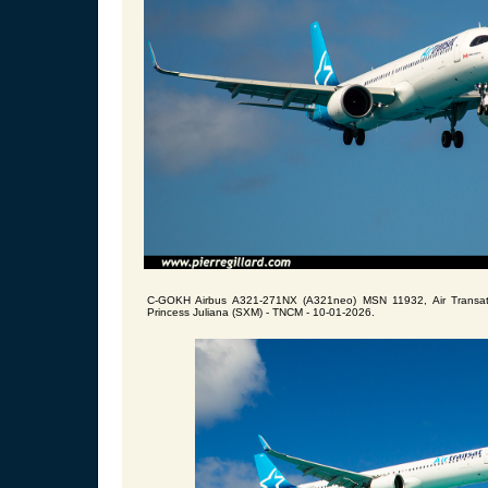
C-GOKH Airbus A321-271NX (A321neo) MSN 11932, Air Transat
Princess Juliana (SXM) - TNCM - 10-01-2026.