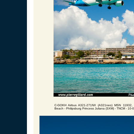
C-GOKH Airbus A321-271NX (A321neo) MSN 11932, A
Beach - Philipsburg Princess Juliana (SXM) - TNCM - 10-