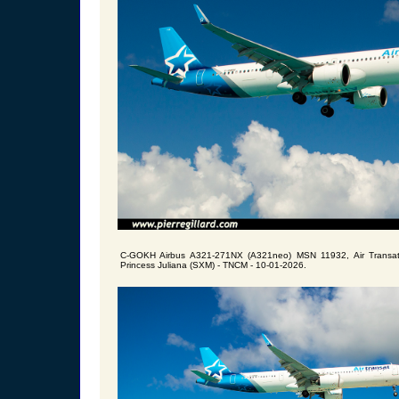
C-GOKH Airbus A321-271NX (A321neo) MSN 11932, Air Transat
Princess Juliana (SXM) - TNCM - 10-01-2026.