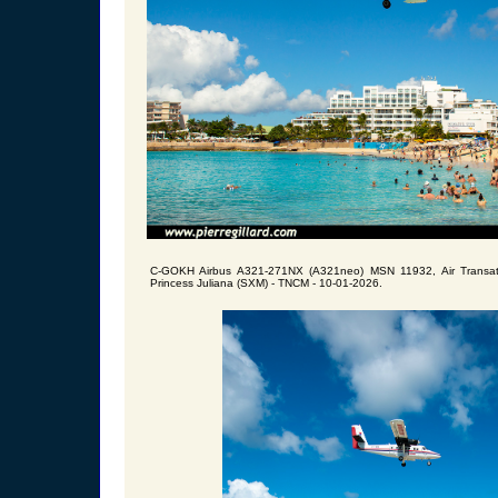
C-GOKH Airbus A321-271NX (A321neo) MSN 11932, Air Transat
Princess Juliana (SXM) - TNCM - 10-01-2026.