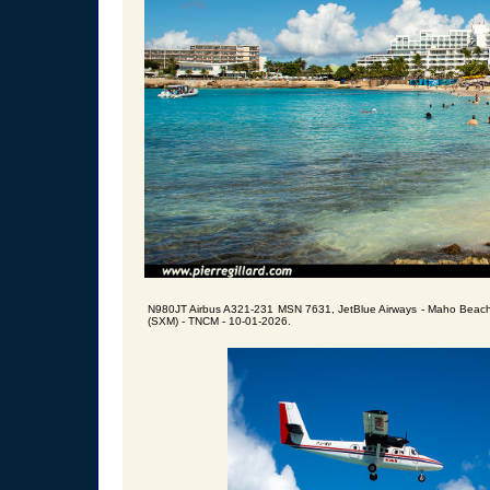
N980JT Airbus A321-231 MSN 7631, JetBlue Airways - Maho Beach -
(SXM) - TNCM - 10-01-2026.