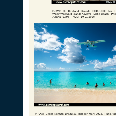
PJ-WIP De Havilland Canada DHC-6-300 Twin O
Winair-Windward Islands Airways - Maho Beach - Phil
Juliana (SXM) - TNCM - 10-01-2026.
VP-AAF Britten-Norman BN-2B-21 Islander MSN 2024, Trans Ang