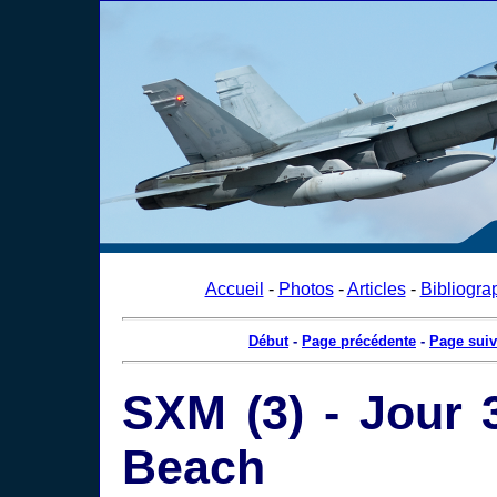
Accueil
-
Photos
-
Articles
-
Bibliogra
Début
-
Page précédente
-
Page suiv
SXM (3) - Jour 
Beach