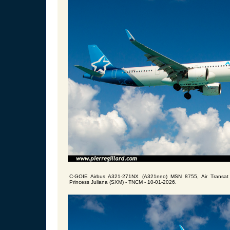
C-GOIE Airbus A321-271NX (A321neo) MSN 8755, Air Transat 
Princess Juliana (SXM) - TNCM - 10-01-2026.