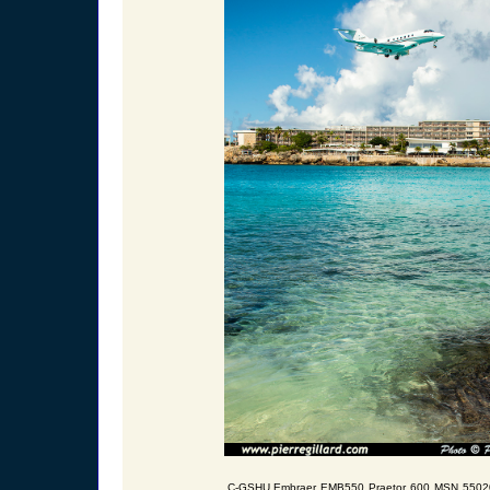
C-GSHU Embraer EMB550 Praetor 600 MSN 550202