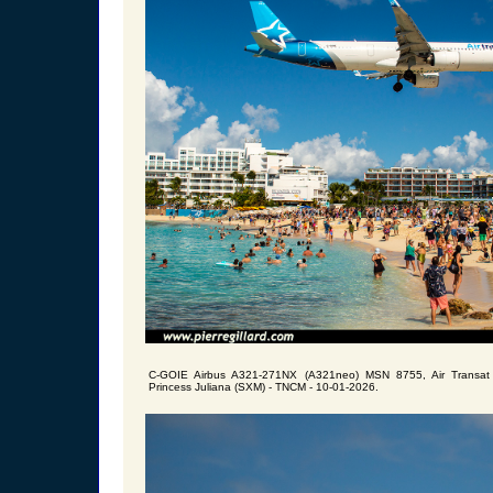
C-GOIE Airbus A321-271NX (A321neo) MSN 8755, Air Transat 
Princess Juliana (SXM) - TNCM - 10-01-2026.