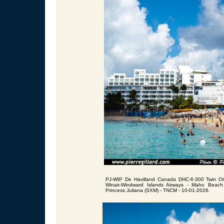
PJ-WIP De Havilland Canada DHC-6-300 Twin O
Winair-Windward Islands Airways - Maho Beach 
Princess Juliana (SXM) - TNCM - 10-01-2026.