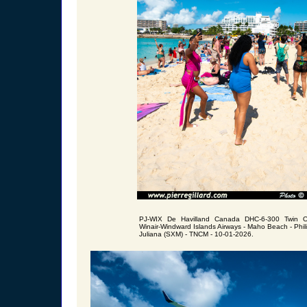
PJ-WIX De Havilland Canada DHC-6-300 Twin O
Winair-Windward Islands Airways - Maho Beach - Phil
Juliana (SXM) - TNCM - 10-01-2026.