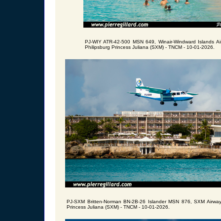
PJ-WIY ATR-42-500 MSN 649, Winair-Windward Islands A
Philipsburg Princess Juliana (SXM) - TNCM - 10-01-2026.
PJ-SXM Britten-Norman BN-2B-26 Islander MSN 876, SXM Airway
Princess Juliana (SXM) - TNCM - 10-01-2026.