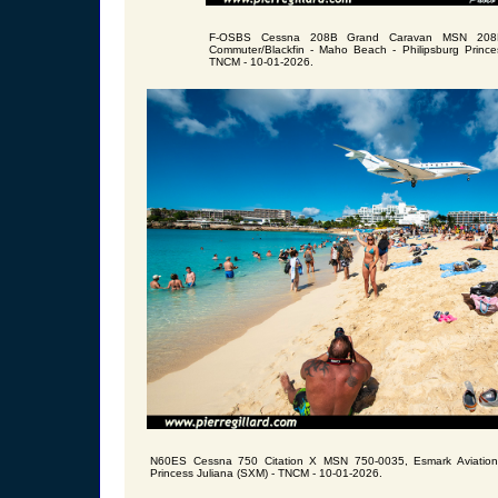
F-OSBS Cessna 208B Grand Caravan MSN 208B
Commuter/Blackfin - Maho Beach - Philipsburg Prince
TNCM - 10-01-2026.
N60ES Cessna 750 Citation X MSN 750-0035, Esmark Aviation
Princess Juliana (SXM) - TNCM - 10-01-2026.