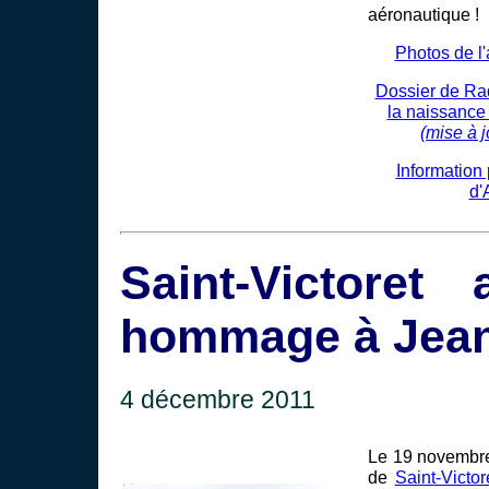
aéronautique !
Photos de l'
Dossier de Rad
la naissance
(mise à 
Information
d'
Saint-Victoret
hommage à Jean
4 décembre 2011
Le 19 novembr
de
Saint-Victor