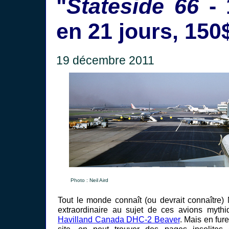
"
Stateside 66
- 
en 21 jours, 150
19 décembre 2011
Photo : Neil Aird
Tout le monde connaît (ou devrait connaître) 
extraordinaire au sujet de ces avions myth
Havilland Canada DHC-2 Beaver
. Mais en fur
site, on peut trouver des pages insolites 