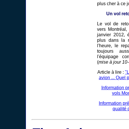
plus cher à ce j
Un vol ret
Le vol de ret
vers Montréal,
janvier 2012, é
plus dans la n
l'heure, le re
toujours aus
l'équipage co
(
mise à jour 10
Article à lire :
"
avion ... Quel 
Information p
vols Mon
Information pr
qualité 