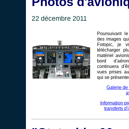
Photos d'avioni
22 décembre 2011
Poursuivant le
des images qui
Fotopic, je 
télécharger p
matériel avion
bord d'aéron
continuera d'ê
vues prises au
qui se présente
Galerie de
a
Information p
transferts d