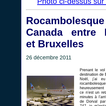
Photo ci-dessus sur 
Rocambolesque
Canada entre 
et Bruxelles
26 décembre 2011
Prenant le vo
destination de 
Noël, j'ai e
rocambolesqu
heureusement 
ce n'est un re
minutes à l'arr
de Dorval par
747, je m'inst