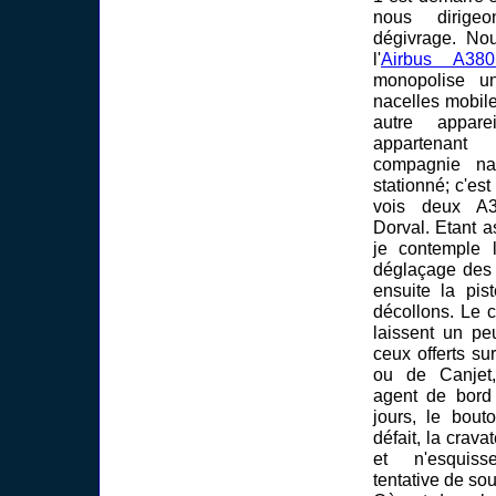
nous dirige
dégivrage. No
l'
Airbus A380
monopolise u
nacelles mobile
autre appa
appartenan
compagnie nat
stationné; c'est
vois deux A3
Dorval. Etant a
je contemple l
déglaçage des 
ensuite la pi
décollons. Le c
laissent un p
ceux offerts sur
ou de Canjet
agent de bord
jours, le bou
défait, la crava
et n'esquis
tentative de sou