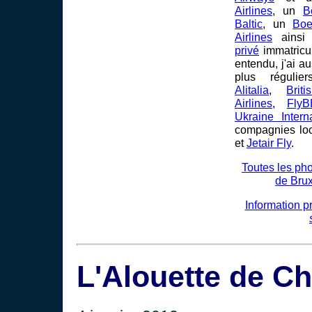
Airlines
, un
B
Baltic
, un
Boe
Airlines
ainsi
privé
immatricul
entendu, j'ai a
plus régulie
Alitalia
,
Brit
Airlines
,
FlyB
Ukraine Interna
compagnies lo
et
Jetair Fly
.
Toutes les pho
de Brux
Information p
L'Alouette de Ch