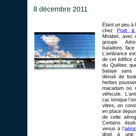
8 décembre 2011
Étant un peu à 
chez
Pratt 
Mirabel, avec 
groupe Aér
baladons face 
L'ambiance est 
de cet édifice d
du Québec que 
balaye sans 
dénué de tout
herbes poussen
macadam où n
véhicule. L'am
car, lorsque l'o
vitres, on cons
en place depuis
de cette aéro
Certains étud
venus à l'
aéro
droit à une 