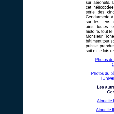
sur aéronefs. 
cet hélicoptère
série des cinq
Gendarmerie à l
sur les liens 
ainsi toutes l
histoire, tout 
Monsieur Tonet
bâtiment tout s
puisse prendre
soit mille fois r
Photos de 
C
Photos du bâ
l'Unive
Les autre
Gen
Alouette 
Alouette I