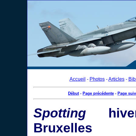
Accueil
-
Photos
-
Articles
-
Bib
Début
-
Page précédente
-
Page suiv
Spotting
hive
Bruxelles