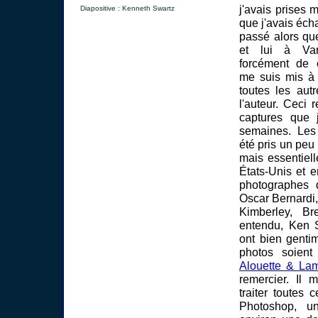
j'avais prises
Diapositive : Kenneth Swartz
que j'avais éch
passé alors qu
et lui à Van
forcément de c
me suis mis à 
toutes les aut
l'auteur. Ceci
captures que j
semaines. Les 
été pris un peu
mais essentiel
États-Unis et e
photographes 
Oscar Bernardi
Kimberley, Br
entendu, Ken 
ont bien genti
photos soient 
Alouette & La
remercier. Il 
traiter toutes
Photoshop, un