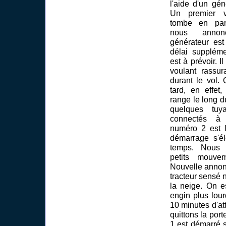
l'aide d'un gén
Un premier v
tombe en pa
nous annon
générateur est
délai supplém
est à prévoir. I
voulant rassura
durant le vol.
tard, en effet
range le long d
quelques tuy
connectés à 
numéro 2 est 
démarrage s'é
temps. Nous 
petits mouvem
Nouvelle annon
tracteur sensé 
la neige. On e
engin plus lour
10 minutes d'at
quittons la por
1 est démarré 