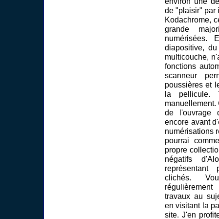
environ une d
de "plaisir" par 
Kodachrome, ce
grande major
numérisées. 
diapositive, du
multicouche, n'
fonctions auto
scanneur perm
poussières et l
la pellicule. 
manuellement. 
de l'ouvrage 
encore avant d
numérisations r
pourrai comm
propre collecti
négatifs d'A
représentant 
clichés. Vo
régulièremen
travaux au suj
en visitant la 
site. J'en profi