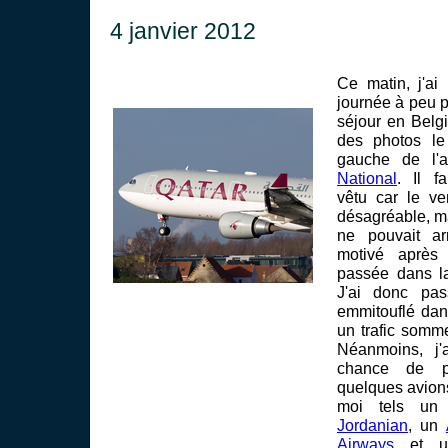
4 janvier 2012
Ce matin, j'ai
journée à peu 
séjour en Belg
des photos le
gauche de l'
National
. Il f
vêtu car le ve
désagréable, ma
ne pouvait ar
motivé après
passée dans la 
J'ai donc pas
emmitouflé dan
un trafic somm
Néanmoins, j'
chance de po
quelques avio
moi tels u
Jordanian
, un
Airways
et u