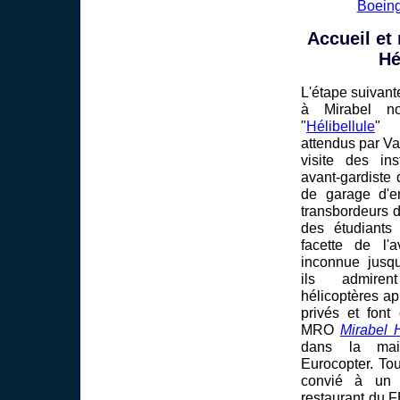
Boein
Accueil et
Hé
L'étape suivan
à Mirabel 
"
Hélibellule
" 
attendus par V
visite des ins
avant-gardiste q
de garage d'en
transbordeurs d
des étudiants
facette de l'a
inconnue jusqu
ils admire
hélicoptères ap
privés et font
MRO
Mirabel 
dans la main
Eurocopter. To
convié à un 
restaurant du 