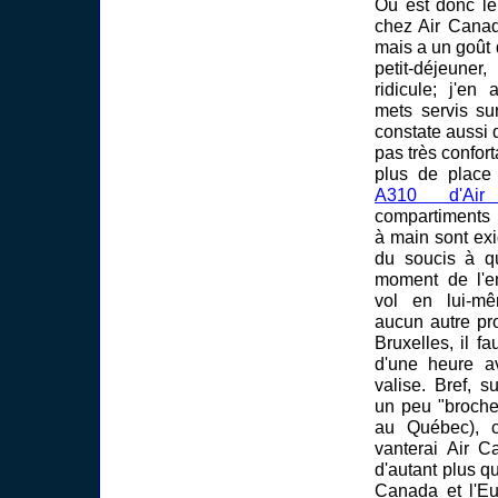
Où est donc le
chez Air Canad
mais a un goût 
petit-déjeuner
ridicule; j'en
mets servis su
constate aussi 
pas très confort
plus de place
A310 d'Air 
compartiments
à main sont ex
du soucis à q
moment de l'e
vol en lui-m
aucun autre pr
Bruxelles, il f
d'une heure a
valise. Bref, s
un peu "broche
au Québec), 
vanterai Air C
d'autant plus que
Canada et l'Eu