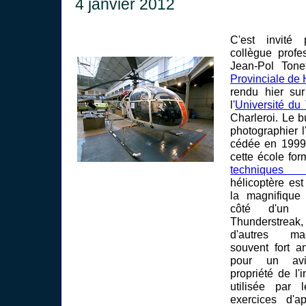
4 janvier 2012
C'est invité
collègue profe
Jean-Pol Ton
Provinciale de 
rendu hier sur
l'
Université du 
Charleroi. Le b
photographier l
cédée en 1999
cette école fo
techniques a
hélicoptère es
la magnifique 
côté d'un 
Thunderstreak,
d'autres mac
souvent fort 
pour un avi
propriété de l'in
utilisée par
exercices d'ap