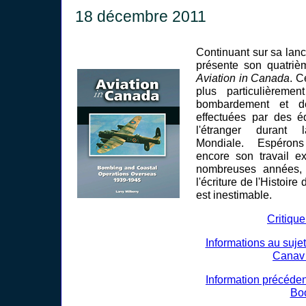
18 décembre 2011
Continuant sur sa lanc
présente son quatriè
Aviation in Canada
. C
plus particulièreme
bombardement et de
effectuées par des 
l'étranger durant
Mondiale. Espérons
encore son travail ex
nombreuses années, 
l'écriture de l'Histoir
est inestimable.
Critique
Informations au sujet
Canav
Information précéde
Bo