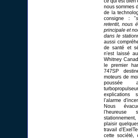
ce qui est bie
nous sommes d
de la technolo
consigne : "
retentit, nous 
principale et 
dans le station
aussi compréhe
de santé et sé
n'est laissé a
Whitney Canad
le premier ha
747SP destin
moteurs de moi
poussée 
turbopropu
explications
l'alarme d'ince
Nous évacuo
l'heureuse 
stationnemen
plaisir quelqu
travail d'ExelT
cette société,