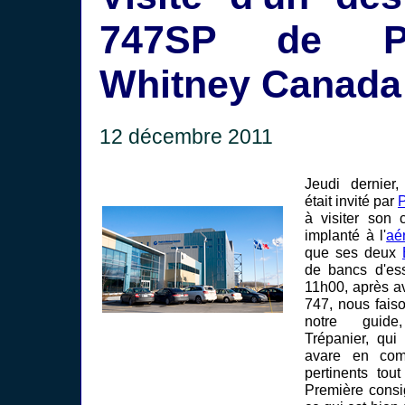
747SP de P
Whitney Canada
12 décembre 2011
Jeudi dernier
était invité par
P
à visiter son 
implanté à l'
aé
que ses deux
de bancs d'ess
11h00, après av
747, nous fais
notre guide
Trépanier, qui
avare en com
pertinents tou
Première consi