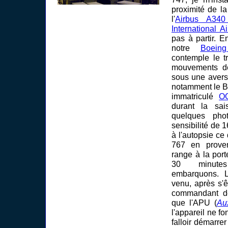
proximité de l
l'
Airbus A34
International A
pas à partir. E
notre
Boein
contemple le t
mouvements de
sous une avers
notamment le 
immatriculé
O
durant la sai
quelques pho
sensibilité de 
à l'autopsie ce
767 en prove
range à la por
30 minute
embarquons. 
venu, après s'ê
commandant d
que l'APU (
Au
l'appareil ne fo
falloir démarre