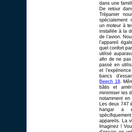
dans une famill
De retour dan
Trépanier no
spécialement 
un moteur à tes
installée à la 
de l'avion. Nous
l'appareil éga
quel confort pa
utilisé aupara
afin de ne pas
passé en utili
et l'expérienc
bancs d'essa
Beech 18
. Mêm
bâtis et amé
minimiser les 
notamment en 
Les deux 747 é
hangar a d
spécifiqueme
appareils. La vi
Imaginez ! Vou
d'essais en vo