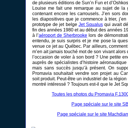
de plusieurs éditions de Sun’n Fun et d’Oshkosh
Louise me fait une remarque au sujet de la 
contenant encore les carrousels. J’en sors do
les diapositives que je commence à trier, j’e
prototype de jet belge
Jet Squalus
qui avait dé
fin des années 1980 et au début des années 199
à l’
aéroport de Sherbrooke
lors de démonstrati
entendu, je suis surpris et je me pose la quest
venue ce jet au Québec. Par ailleurs, comment s
m’en ait jamais touché mot de son vivant alors q
l’occasion de voler à son bord ? Une petite en
auprès de spécialistes d’histoire aéronautiqu
mais sans succès jusqu’à présent. On supp
Promavia souhaitait vendre son projet au Can
soit produit. Peut-être un industriel de la région
montré intéressé ? Toujours est-il que le Jet Squ
Toutes les photos du Promavia F.130
Page spéciale sur le site S
Page spéciale sur le site Machdi