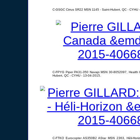
C-GSGC Cirrus SR22 MSN 1145 - Saint-Hubert, QC - CYHU -
C-FPYG Piper PA31-350 Navajo MSN 30-8052097, Health Ca
Hubert, QC - CYHU - 13-04-2015.
C-FTKO Eurocopter AS350B2 AStar MSN 2363, Héli-Horizo