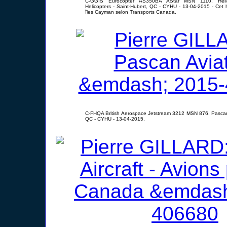
C-GGIS Eurocopter AS350BA AStar MSN 1110, Héli-Int
Helicopters - Saint-Hubert, QC - CYHU - 13-04-2015 - Cet 
îles Cayman selon Transports Canada.
C-FHQA British Aerospace Jetstream 3212 MSN 876, Pascan 
QC - CYHU - 13-04-2015.