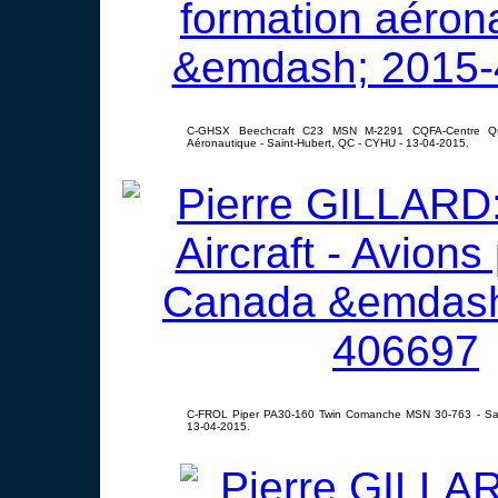
C-GHSX Beechcraft C23 MSN M-2291 CQFA-Centre Qu
Aéronautique - Saint-Hubert, QC - CYHU - 13-04-2015.
C-FROL Piper PA30-160 Twin Comanche MSN 30-763 - Sai
13-04-2015.