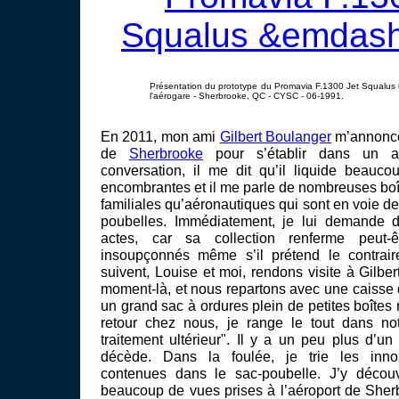
Présentation du prototype du Promavia F.1300 Jet Squalus
l'aérogare - Sherbrooke, QC - CYSC - 06-1991.
En 2011, mon ami
Gilbert Boulanger
m’annonce 
de
Sherbrooke
pour s’établir dans un a
conversation, il me dit qu’il liquide beauco
encombrantes et il me parle de nombreuses boît
familiales qu’aéronautiques qui sont en voie d
poubelles. Immédiatement, je lui demande 
actes, car sa collection renferme peut-ê
insoupçonnés même s’il prétend le contrair
suivent, Louise et moi, rendons visite à Gilber
moment-là, et nous repartons avec une caisse 
un grand sac à ordures plein de petites boîtes
retour chez nous, je range le tout dans not
traitement ultérieur". Il y a un peu plus d’un
décède. Dans la foulée, je trie les innom
contenues dans le sac-poubelle. J’y décou
beaucoup de vues prises à l’aéroport de Sherb