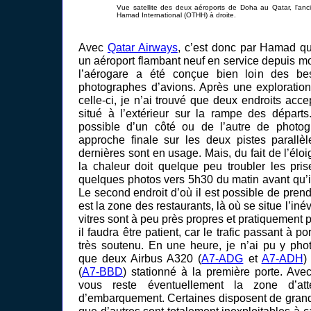
Vue satellite des deux aéroports de Doha au Qatar, l'an
Hamad International (OTHH) à droite.
Avec
Qatar Airways
, c’est donc par Hamad qu
un aéroport flambant neuf en service depuis moi
l’aérogare a été conçue bien loin des b
photographes d’avions. Après une exploration
celle-ci, je n’ai trouvé que deux endroits acce
situé à l’extérieur sur la rampe des départs.
possible d’un côté ou de l’autre de photog
approche finale sur les deux pistes parallè
dernières sont en usage. Mais, du fait de l’élo
la chaleur doit quelque peu troubler les pris
quelques photos vers 5h30 du matin avant qu’il
Le second endroit d’où il est possible de pren
est la zone des restaurants, là où se situe l’iné
vitres sont à peu près propres et pratiquement p
il faudra être patient, car le trafic passant à po
très soutenu. En une heure, je n’ai pu y pho
que deux Airbus A320 (
A7-ADG
et
A7-ADH
)
(
A7-BBD
) stationné à la première porte. Ave
vous reste éventuellement la zone d’att
d’embarquement. Certaines disposent de grande
que d’autres sont totalement inexploitables à c