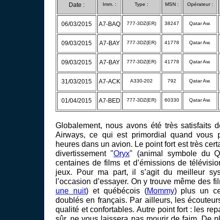
Date :
Imm. :
Type :
MSN :
Opérateur :
06/03/2015
A7-BAQ
777-3DZ(ER)
38247
Qatar Aw.
09/03/2015
A7-BAY
777-3DZ(ER)
41778
Qatar Aw.
09/03/2015
A7-BAY
777-3DZ(ER)
41778
Qatar Aw.
31/03/2015
A7-ACK
A330-202
792
Qatar Aw.
01/04/2015
A7-BED
777-3DZ(ER)
60330
Qatar Aw.
Globalement, nous avons été très satisfaits 
Airways, ce qui est primordial quand vous
heures dans un avion. Le point fort est très ce
divertissement "
Oryx
" (animal symbole du Qa
centaines de films et d’émissions de télévisi
jeux. Pour ma part, il s’agit du meilleur s
l’occasion d’essayer. On y trouve même des fi
une nuit
) et québécois (
Mommy
) plus un ce
doublés en français. Par ailleurs, les écouteu
qualité et confortables. Autre point fort : les re
sûr, ne vous laissera pas mourir de faim. De pl