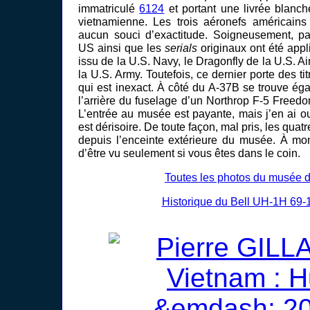
immatriculé
6124
et portant une livrée blanch
vietnamienne. Les trois aéronefs américains
aucun souci d’exactitude. Soigneusement, pa
US ainsi que les
serials
originaux ont été appl
issu de la U.S. Navy, le Dragonfly de la U.S. Ai
la U.S. Army. Toutefois, ce dernier porte des tit
qui est inexact. À côté du A-37B se trouve é
l’arrière du fuselage d’un Northrop F-5 Freedom
L’entrée au musée est payante, mais j’en ai oub
est dérisoire. De toute façon, mal pris, les quat
depuis l’enceinte extérieure du musée. À mon 
d’être vu seulement si vous êtes dans le coin.
Toutes les photos du musée 
Historique du Bell UH-1H 69