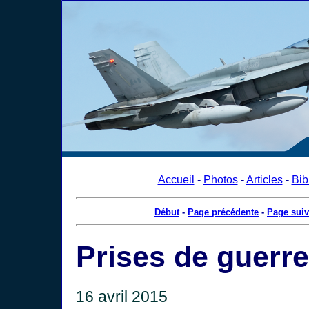
Accueil
-
Photos
-
Articles
-
Bib
Début
-
Page précédente
-
Page suiv
Prises de guerr
16 avril 2015