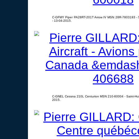
C-GFMY Piper PA28RT-201T Arrow IV MSN 28R-7803193 - S
- 13-04-2015.
C-GNEL Cessna 210L Centurion MSN 210-60004 - Saint-Hub
2015.