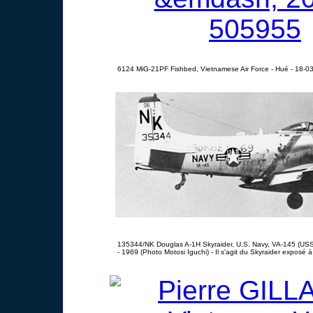
6124 MiG-21PF Fishbed, Vietnamese Air Force - Hué - 18-0
135344/NK Douglas A-1H Skyraider, U.S. Navy, VA-145 (USS
- 1969 (Photo Motosi Iguchi) - Il s'agit du Skyraider exposé 