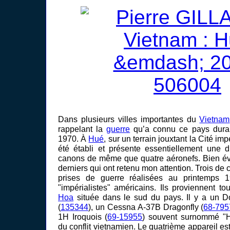
Dans plusieurs villes importantes du
Vietnam
rappelant la
guerre
qu’a connu ce pays dura
1970. À
Hué
, sur un terrain jouxtant la Cité im
été établi et présente essentiellement une 
canons de même que quatre aéronefs. Bien év
derniers qui ont retenu mon attention. Trois de c
prises de guerre réalisées au printemps
"impérialistes" américains. Ils proviennent t
Hoa
située dans le sud du pays. Il y a un D
(
135344
), un Cessna A-37B Dragonfly (
68-795
1H Iroquois (
69-15955
) souvent surnommé "
du conflit vietnamien. Le quatrième appareil 