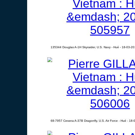
135344 Douglas A-1H Skyraider, U.S. Navy - Hué - 18-03-20
68-7957 Cessna A-37B Dragonfly, U.S. Air Force - Hué - 18-