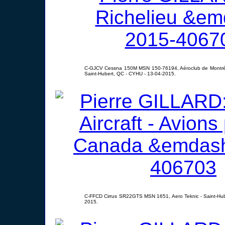
C-GJCV Cessna 150M MSN 150-76194, Aéroclub de Montréal
Saint-Hubert, QC - CYHU - 13-04-2015.
C-FFCD Cirrus SR22GTS MSN 1651, Aero Teknic - Saint-Hub
2015.