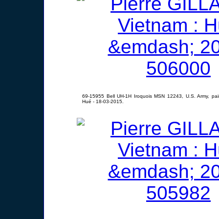
69-15955 Bell UH-1H Iroquois MSN 12243, U.S. Army, pain
Hué - 18-03-2015.