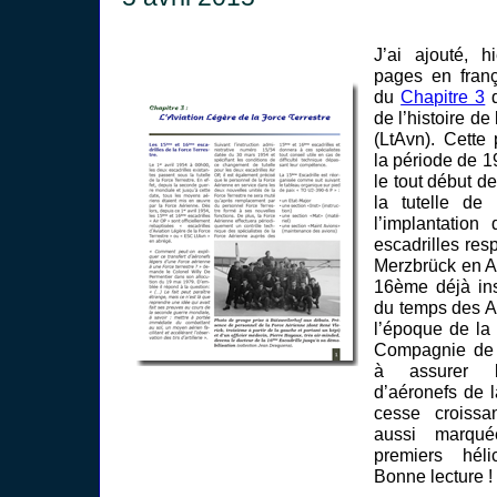
J’ai ajouté, h
pages en franç
du
Chapitre 3
de l’histoire de
(LtAvn). Cette
la période de 1
le tout début d
la tutelle de 
l’implantatio
escadrilles res
Merzbrück en A
16ème déjà ins
du temps des A
l’époque de la
Compagnie de 
à assurer l
d’aéronefs de 
cesse croissa
aussi marqué
premiers héli
Bonne lecture !