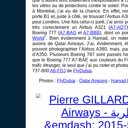
les vitres ou de protections contre le soleil. P
à Montréal, j’ai eu de la chance. En effet, not
porte B1 et, juste à côté, se trouvait l’Airbus A
pour Londres. Une fois celui-ci parti, j’ai ainsi
très correctement un Airbus A321 (
A7-ADT
Boeing 777 (
A7-BAG
et
A7-BBB
), dont un por
World
". Bien évidemment à Hamad, on noter
avions de Qatar Airways. J’ai, évidemment, ét
pouvoir photographier l’Airbus A380, mais, par
d’A350. Plusieurs Boeing 787 sont passés h
que le Boeing 777 A7-BAE aux couleurs du F
trafic étranger, le seul que j’ai pu noter et phot
737-800
A6-FDJ
de
FlyDubai
.
Photos :
FlyDubai
-
Qatar Airways
-
Hamad In