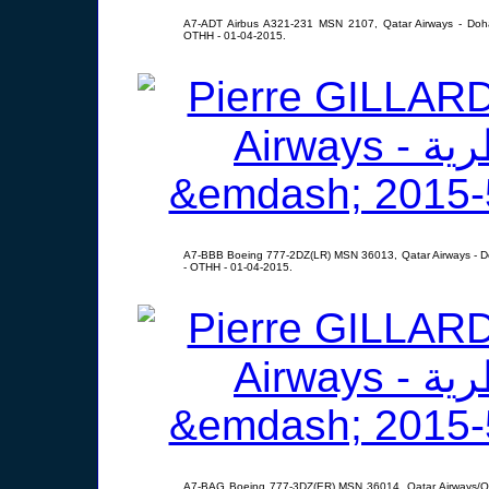
A7-ADT Airbus A321-231 MSN 2107, Qatar Airways - Doha
OTHH - 01-04-2015.
A7-BBB Boeing 777-2DZ(LR) MSN 36013, Qatar Airways - D
- OTHH - 01-04-2015.
A7-BAG Boeing 777-3DZ(ER) MSN 36014, Qatar Airways/