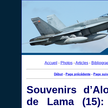
Accueil
-
Photos
-
Articles
-
Bibliogra
Début
-
Page précédente
-
Page suiv
Souvenirs d’Alo
de Lama (15):