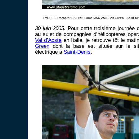
I-MURE Eurocopter SA315B Lama MSN 2509, Air Green - Saint-Den
30 juin 2005.
Pour cette troisième journée d
au sujet de compagnies d’hélicoptères opé
Val d’Aoste
en Italie, je retrouve tôt le matin
Green
dont la base est située sur le si
électrique à
Saint-Denis
.