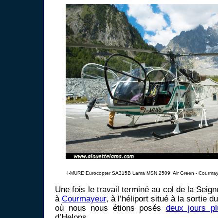
I-MURE Eurocopter SA315B Lama MSN 2509, Air Green - Courmaye
Une fois le travail terminé au col de la Sei
à
Courmayeur
, à l’héliport situé à la sortie d
où nous nous étions posés
deux jours pl
d’Helops.