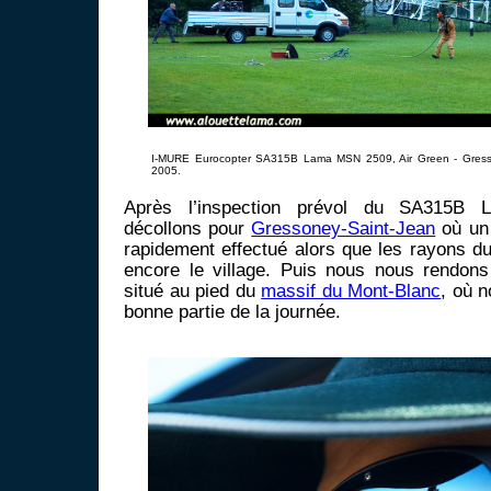
I-MURE Eurocopter SA315B Lama MSN 2509, Air Green - Gresso
2005.
Après l’inspection prévol du SA315B
décollons pour
Gressoney-Saint-Jean
où un 
rapidement effectué alors que les rayons du 
encore le village. Puis nous nous rendon
situé au pied du
massif du Mont-Blanc
, où 
bonne partie de la journée.