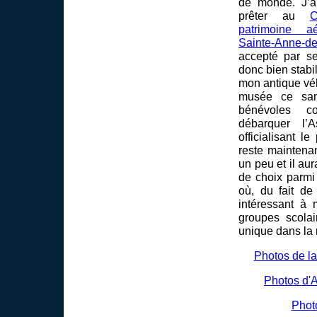
de monde. J’a
prêter au
C
patrimoine aé
Sainte-Anne-de
accepté par se
donc bien stabi
mon antique véh
musée ce sam
bénévoles c
débarquer l’
officialisant le
reste maintenan
un peu et il aur
de choix parmi 
où, du fait de
intéressant à
groupes scolai
unique dans la 
Photos de la
Photos d'A
Phot