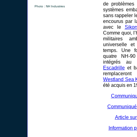
de problèmes l
Photo : NH Industries
systèmes emba
sans rappeler l
encourus par 
avec le
Siko
Comme quoi, l’
militaires am
universelle e
temps. Une fo
quatre NH-90
intégrés a
Escadrille
et b
remplaceront
Westland Sea 
été acquis en 1
Communiqué
Communiqué d
Article su
Information p