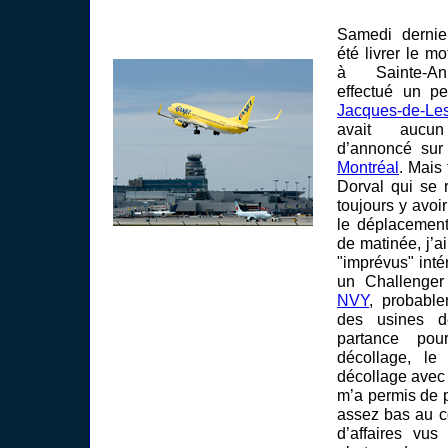
Samedi dernier
été livrer le 
à Sainte-Ann
effectué un pe
Jacques-de-Le
avait aucun
d’annoncé sur 
Montréal
. Mais
Dorval qui se r
toujours y avoir
le déplacement.
de matinée, j’a
"imprévus" inté
un Challenger
NVY
, probable
des usines d
partance po
décollage, le
décollage avec 
m’a permis de 
assez bas au co
d’affaires vus