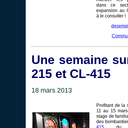
dans ce sect
expansion au 
à le consulter !
desempl
Commun
Une semaine sur
215 et CL-415
18 mars 2013
Profitant de l
11 au 15 mars 
stage de familia
des bombardie
415
d