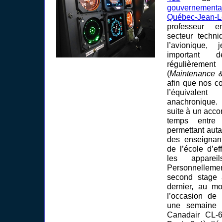
gouvernementa
Québec-Jean-
professeur 
secteur techn
l’avionique,
important 
régulièrem
(
Maintenance &
afin que nos c
l’équivalent
anachronique.
suite à un acco
temps entre 
permettant auta
des enseignan
de l’école d’e
les appareil
Personnelleme
second stage
dernier, au mo
l’occasion de 
une semaine 
Canadair CL-