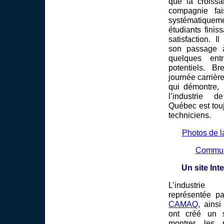
que la croissa
compagnie fai
systématiq
étudiants fini
satisfaction. Il 
son passage à
quelques ent
potentiels. B
journée carrièr
qui démontre, 
l’industrie 
Québec est tou
techniciens.
Photos de la
Commun
Un site Int
L’industrie 
représentée p
CAMAQ
, ainsi
ont créé un s
montrer les p