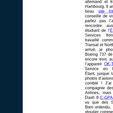
allemand et tr
Hambourg. Il an
beau
site In
conseille de v
parlez pas l’
rencontre au
étudiant de l’
É
Services fro
travaillé comm
Transat et Nort
arrivé, je ph
Boeing 737 de 
encore trois a
l’appareil
OK-
Service en R
Étant, jusque 
photos d’avion
comblé ! J’a
compagnie des 
Airlines, mais
Dash 8
C-GP
vu que des S
Bien entendu, i
régulier comme