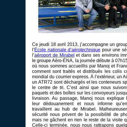
Ce jeudi 18 avril 2013, j’accompagne un group
l’
École nationale d’aérotechnique
pour une sér
l’
aéroport de Mirabel
et dans ses environs im
le groupe Aéro-ÉNA, la journée débute à 07h
où nous sommes accueillis par Manoj et Franc
comment sont traités et distribués les colis c
mondial du courrier express. À l’extérieur, un 
un ATR72 sont déchargés et les conteneurs sp
le centre de tri. C’est ainsi que nous suiv
paquets et des boîtes sur les convoyeurs jusq
livraison. Au passage, Manoj nous explique 
leur dédouanement et nous informe qu’en
travaillent au hub de Mirabel. Malheureus
sécurité nous privent de la possibilité de ph
mais ne gâchent en rien le reste de la visite qu
Celle-ci terminée, nous nous rattrapons que