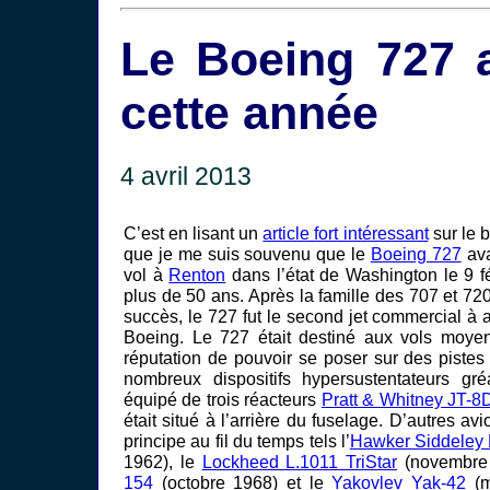
Le Boeing 727 
cette année
4 avril 2013
C’est en lisant un
article fort intéressant
sur le 
que je me suis souvenu que le
Boeing 727
ava
vol à
Renton
dans l’état de Washington le 9 fé
plus de 50 ans. Après la famille des 707 et 7
succès, le 727 fut le second jet commercial à 
Boeing. Le 727 était destiné aux vols moyens
réputation de pouvoir se poser sur des pistes
nombreux dispositifs hypersustentateurs gréa
équipé de trois réacteurs
Pratt & Whitney JT-8
était situé à l’arrière du fuselage. D’autres av
principe au fil du temps tels l’
Hawker Siddeley 
1962), le
Lockheed L.1011 TriStar
(novembre 
154
(octobre 1968) et le
Yakovlev Yak-42
(m