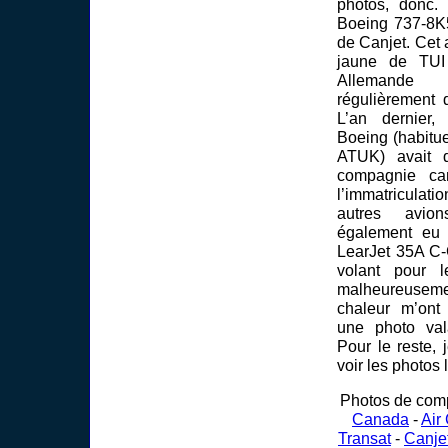
photos, donc. 
Boeing 737-8K
de Canjet. Cet a
jaune de TUI
Allemande
régulièrement 
L’an dernier,
Boeing (habitu
ATUK) avait 
compagnie ca
l’immatriculat
autres avion
également eu 
LearJet 35A C
volant pour l
malheureuse
chaleur m’on
une photo val
Pour le reste,
voir les photos 
Photos de com
Canada
-
Air
Transat
-
Canje