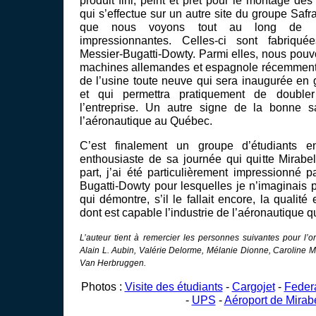
produit fini, peint et prêt pour le montage des
qui s’effectue sur un autre site du groupe Safr
que nous voyons tout au long de no
impressionnantes. Celles-ci sont fabriqué
Messier-Bugatti-Dowty. Parmi elles, nous pouvo
machines allemandes et espagnole récemment 
de l’usine toute neuve qui sera inaugurée en
et qui permettra pratiquement de doubler
l’entreprise. Un autre signe de la bonne sa
l’aéronautique au Québec.
C’est finalement un groupe d’étudiants ent
enthousiaste de sa journée qui quitte Mirab
part, j’ai été particulièrement impressionné 
Bugatti-Dowty pour lesquelles je n’imaginais 
qui démontre, s’il le fallait encore, la qualité
dont est capable l’industrie de l’aéronautique 
L’auteur tient à remercier les personnes suivantes pour l’o
Alain L. Aubin, Valérie Delorme, Mélanie Dionne, Caroline 
Van Herbruggen.
Photos :
Visite des étudiants
-
Cargojet
-
Feder
-
UPS
-
Aéroport de Mirab