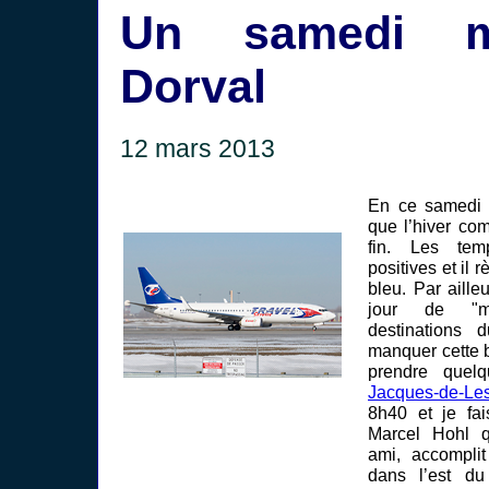
Un samedi m
Dorval
12 mars 2013
En ce samedi 
que l’hiver co
fin. Les tem
positives et il 
bleu. Par aille
jour de "mi
destinations
manquer cette b
prendre que
Jacques-de-Le
8h40 et je fa
Marcel Hohl 
ami, accompli
dans l’est d