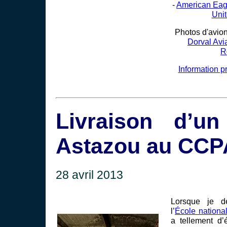
-
American Eag
Uni
Photos d'avions
Dorval Avi
R
Information p
Livraison d’u
Astazou au CCP
28 avril 2013
Lorsque je d
l’
École nationa
a tellement d’é