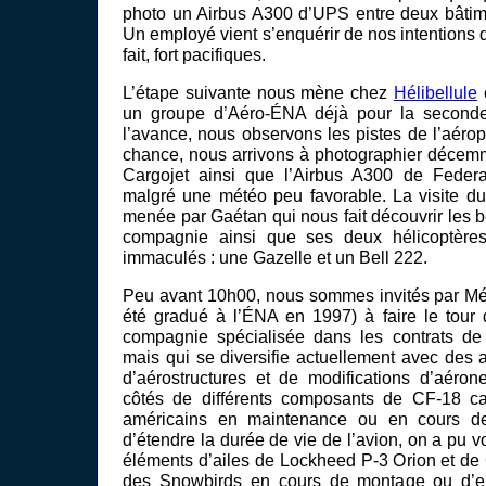
photo un Airbus A300 d’UPS entre deux bâtim
Un employé vient s’enquérir de nos intentions q
fait, fort pacifiques.
L’étape suivante nous mène chez
Hélibellule
un groupe d’Aéro-ÉNA déjà pour la seconde
l’avance, nous observons les pistes de l’aérop
chance, nous arrivons à photographier décem
Cargojet ainsi que l’Airbus A300 de Feder
malgré une météo peu favorable. La visite du
menée par Gaétan qui nous fait découvrir les be
compagnie ainsi que ses deux hélicoptèr
immaculés : une Gazelle et un Bell 222.
Peu avant 10h00, nous sommes invités par Méla
été gradué à l’ÉNA en 1997) à faire le tour
compagnie spécialisée dans les contrats de 
mais qui se diversifie actuellement avec des ac
d’aérostructures et de modifications d’aérone
côtés de différents composants de CF-18 c
américains en maintenance ou en cours de
d’étendre la durée de vie de l’avion, on a pu v
éléments d’ailes de Lockheed P-3 Orion et de
des Snowbirds en cours de montage ou d’en