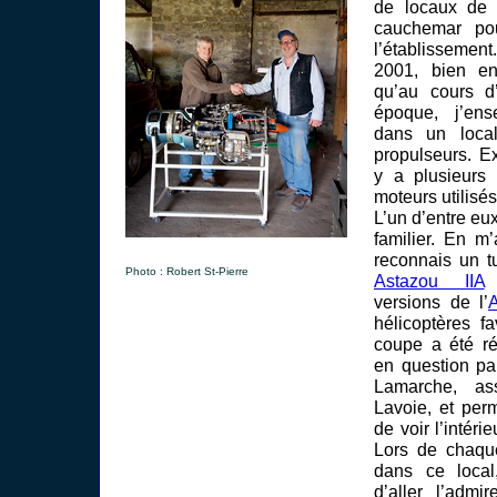
de locaux de 
cauchemar pou
l’établisseme
2001, bien e
qu’au cours d
époque, j’ens
dans un loca
propulseurs. Ex
y a plusieurs
moteurs utilisés
L’un d’entre eux
familier. En m
reconnais un 
Photo : Robert St-Pierre
Astazou IIA
é
versions de l’
A
hélicoptères f
coupe a été ré
en question pa
Lamarche, as
Lavoie, et per
de voir l’intérie
Lors de chaqu
dans ce loca
d’aller l’admi