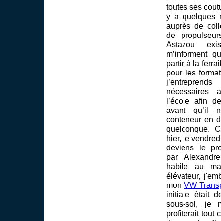
toutes ses cout
y a quelques 
auprès de col
de propulseur
Astazou exi
m’informent qu
partir à la ferra
pour les format
j’entrepre
nécessaires 
l’école afin d
avant qu’il 
conteneur en d
quelconque. C’
hier, le vendred
deviens le prop
par Alexandre
habile au ma
élévateur, j'e
mon
VW Transp
initiale était
sous-sol, je 
profiterait tout 