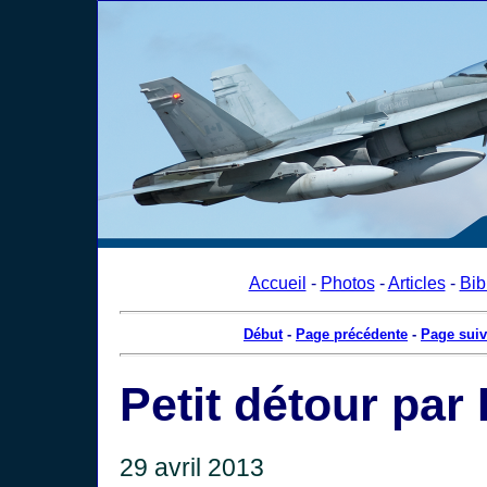
Accueil
-
Photos
-
Articles
-
Bib
Début
-
Page précédente
-
Page suiv
Petit détour par
29 avril 2013