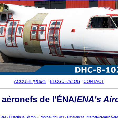
ACCUEIL
/
HOME
-
BLOGUE/
BLOG
-
CONTACT
 aéronefs de l'ÉNA/
ENA's Airc
 Data
-
Historique/
History
-
Photos/
Pictures
-
Références Internet/
Internet Ref