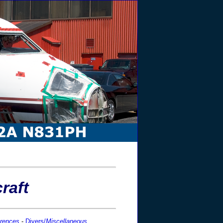
raft
erences
-
Divers/
Miscellaneous