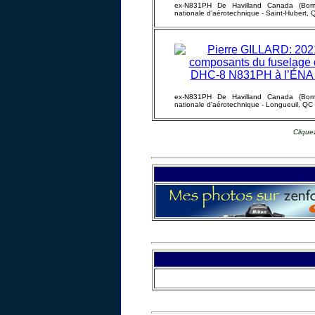
ex-N831PH De Havilland Canada (Bom
nationale d'aérotechnique - Saint-Hubert,
ex-N831PH De Havilland Canada (Bom
nationale d'aérotechnique - Longueuil, QC
Clique