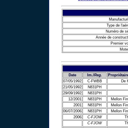
Manufacturi
Type de l'aér
Numéro de sé
Année de construct
Premier vo
Mote
Date
Im./
Reg.
Propriétair
07/05/1992
C-FWBB
De 
21/05/1992
N831PH
29/09/1992
N831PH
12/2001
N831PH
Mellon Fin
2001
N831PH
Mellon Fin
06/07/2006
N831PH
Mellon Fin
2006
C-FJOW
Th
C-FJOW
Th