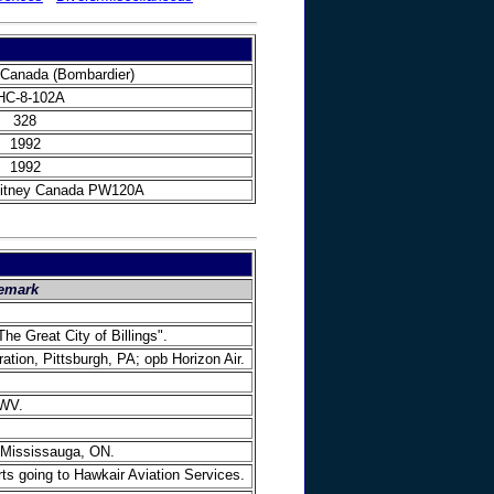
 Canada (Bombardier)
HC-8-102A
328
1992
1992
hitney Canada PW120A
emark
he Great City of Billings".
ation, Pittsburgh, PA; opb Horizon Air.
 WV.
, Mississauga, ON.
arts going to Hawkair Aviation Services.