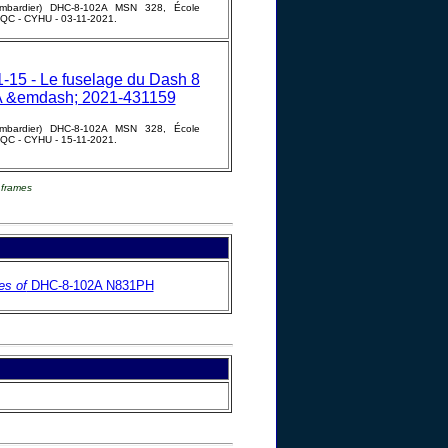
mbardier) DHC-8-102A MSN 328, École
, QC - CYHU - 03-11-2021.
mbardier) DHC-8-102A MSN 328, École
, QC - CYHU - 15-11-2021.
e frames
es of
DHC-8-102A N831PH