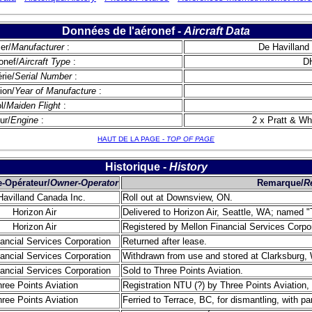
Données de l'aéronef -
Aircraft Data
er/
Manufacturer
:
De Havilland
onef/
Aircraft Type
:
D
rie/
Serial Number
:
ion/
Year of Manufacture
:
l/
Maiden Flight
:
ur/
Engine
:
2 x Pratt & W
HAUT DE LA PAGE -
TOP OF PAGE
Historique -
History
e-Opérateur/
Owner-Operator
Remarque/
R
Havilland Canada Inc.
Roll out at Downsview, ON.
Horizon Air
Delivered to Horizon Air, Seattle, WA; named "T
Horizon Air
Registered by Mellon Financial Services Corpor
ancial Services Corporation
Returned after lease.
ancial Services Corporation
Withdrawn from use and stored at Clarksburg,
ancial Services Corporation
Sold to Three Points Aviation.
ree Points Aviation
Registration NTU (?) by Three Points Aviation
ree Points Aviation
Ferried to Terrace, BC, for dismantling, with p