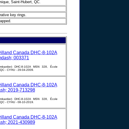
nique, Saint-Hubert, QC.
ative key rings.
rapped.
mbardier) DHC-8-102A MSN 328, École
, QC - CYHU - 29-04-2009.
mbardier) DHC-8-102A MSN 328, École
, QC - CYHU - 08-10-2019.