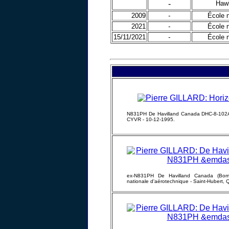
-
Hawk
2009
-
École n
2021
-
École n
15/11/2021
-
École n
N831PH De Havilland Canada DHC-8-102A 
CYVR - 10-12-1995.
ex-N831PH De Havilland Canada (Bom
nationale d'aérotechnique - Saint-Hubert,