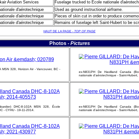
air Aviation Services
Fuselage trucked to École nationale d'aérotech
ationale d'aérotechnique
Used as ground instructional airframe.
ationale d'aérotechnique
Pieces of skin cut in order to produce comemor
ationale d'aérotechnique
Remains of fuselage left Saint-Hubert to be sc
HAUT DE LA PAGE -
TOP OF PAGE
Photos -
Pictures
MSN 328, Horizon Air - Vancouver, BC -
ex-N831PH De Havilland Canada (Bo
nationale d'aérotechnique - Saint-Hubert
bardier) DHC-8-102A MSN 328, École
ex-N831PH De Havilland Canada (Bo
 QC - CYHU - 19-11-2014.
nationale d'aérotechnique - Saint-Hubert