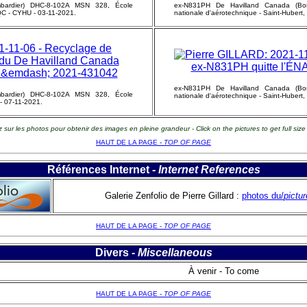
bardier) DHC-8-102A MSN 328, École
ex-N831PH De Havilland Canada (Bo
 QC - CYHU - 03-11-2021.
nationale d'aérotechnique - Saint-Hubert
ex-N831PH De Havilland Canada (Bo
bardier) DHC-8-102A MSN 328, École
nationale d'aérotechnique - Saint-Hubert
 - 07-11-2021.
z sur les photos pour obtenir des images en pleine grandeur -
Click on the pictures to get full siz
HAUT DE LA PAGE -
TOP OF PAGE
Références Internet -
Internet References
Galerie Zenfolio de Pierre Gillard :
photos du/
pictur
HAUT DE LA PAGE -
TOP OF PAGE
Divers -
Miscellaneous
À venir - To come
HAUT DE LA PAGE -
TOP OF PAGE