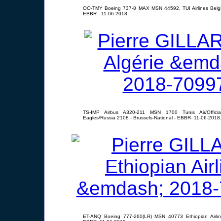
OO-TMY Boeing 737-8 MAX MSN 44592, TUI Airlines Belgiu
EBBR - 11-06-2018.
TS-IMP Airbus A320-211 MSN 1700 Tunis Air/Officia
Eagles/Russia 2108 - Brussels-National - EBBR- 11-06-2018
ET-ANQ Boeing 777-260(LR) MSN 40773 Ethiopian Airlines