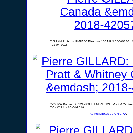
C-GSAM Embraer EMB500 Phenom 100 MSN 50000296 - Sa
- 03-04-2018.
C-GCPW Dornier Do 328-300JET MSN 3129, Pratt & Whitney
QC - CYHU - 03-04-2018.
Autres photos de C-GCPW
.