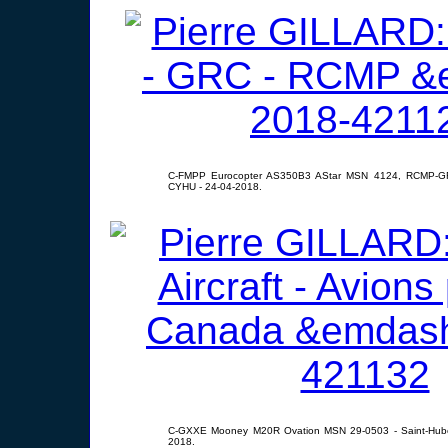
C-FMPP Eurocopter AS350B3 AStar MSN 4124, RCMP-GRC
CYHU - 24-04-2018.
C-GXXE Mooney M20R Ovation MSN 29-0503 - Saint-Hube
2018.