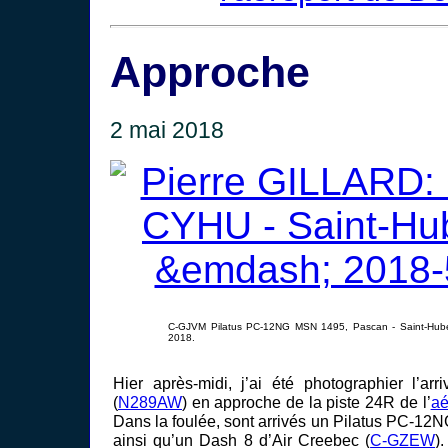
Approche
2 mai 2018
C-GJVM Pilatus PC-12NG MSN 1495, Pascan - Saint-Hube
2018.
Hier après-midi, j’ai été photographier l’ar
(
N289AW
) en approche de la piste 24R de l’
aé
Dans la foulée, sont arrivés un Pilatus PC-12
ainsi qu’un Dash 8 d’Air Creebec (
C-GZEW
)