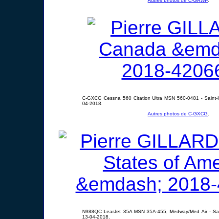
Autres photos de C-GAWP
.
C-GXCG Cessna 560 Citation Ultra MSN 560-0481 - Saint-
04-2018.
Autres photos de C-GXCG
.
N988QC LearJet 35A MSN 35A-455, Medway/Med Air - Sai
13-04-2018.