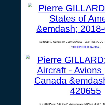
N935GB IAI Gulfstream G150 MSN 293 - Saint-Hubert, QC -
Autres photos de N935GB
.
C-GBBC Piper PA46-350P Malibu Mirage MSN 46-36647 - Sa