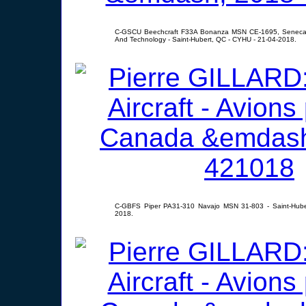
C-GSCU Beechcraft F33A Bonanza MSN CE-1695, Seneca C
And Technology - Saint-Hubert, QC - CYHU - 21-04-2018.
C-GBFS Piper PA31-310 Navajo MSN 31-803 - Saint-Hube
2018.