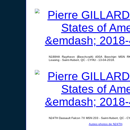
N188HA Raytheon (Beechcraft) 400A Beechjet MSN RK-16
Leasing - Saint-Hubert, QC - CYHU - 13-04-2018.
N24TH Dassault Falcon 7X MSN 203 - Saint-Hubert, QC - C
Autres photos de N24TH
.