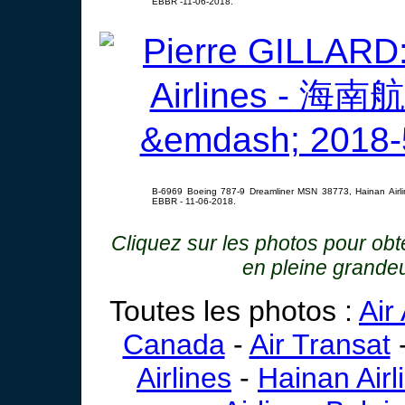
EBBR -11-06-2018.
B-6969 Boeing 787-9 Dreamliner MSN 38773, Hainan Airline
EBBR - 11-06-2018.
Cliquez sur les photos pour ob
en pleine grande
Toutes les photos :
Air
Canada
-
Air Transat
Airlines
-
Hainan Airl