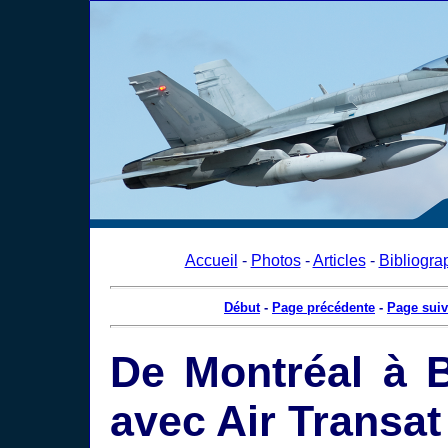
Accueil
-
Photos
-
Articles
-
Bibliogra
Début
-
Page précédente
-
Page suiv
De Montréal à B
avec Air Transat