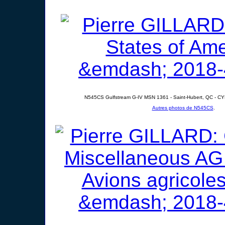
N545CS Gulfstream G-IV MSN 1361 - Saint-Hubert, QC - CY
Autres photos de N545CS
.