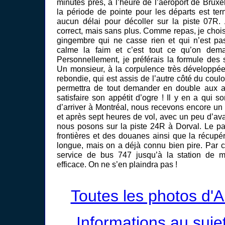
minutes près, à l’heure de l’aéroport de Bruxe
la période de pointe pour les départs est te
aucun délai pour décoller sur la piste 07R. 
correct, mais sans plus. Comme repas, je choisis
gingembre qui ne casse rien et qui n’est pas
calme la faim et c’est tout ce qu’on dema
Personnellement, je préférais la formule des
Un monsieur, à la corpulence très développée 
rebondie, qui est assis de l’autre côté du coulo
permettra de tout demander en double aux a
satisfaire son appétit d’ogre ! Il y en a qui
d’arriver à Montréal, nous recevons encore un
et après sept heures de vol, avec un peu d’ava
nous posons sur la piste 24R à Dorval. Le p
frontières et des douanes ainsi que la récupé
longue, mais on a déjà connu bien pire. Par co
service de bus 747 jusqu’à la station de mé
efficace. On ne s’en plaindra pas !
Toutes les photos d'A
Informations au suje