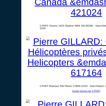
C-FAPX Cessna 182S Skylane MSN 182-80299 - Saint-Hube
2018.
C-FHST Robinson R44 Raven II MSN 11152 - Saint-Hubert, 
Autres photos de C-FHST
.