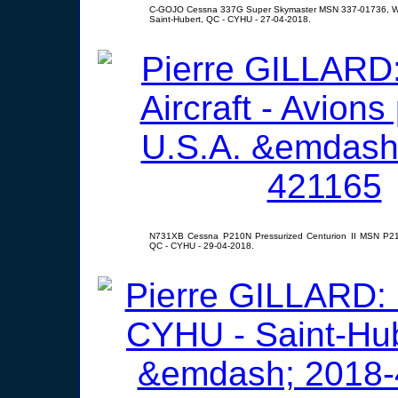
C-GOJO Cessna 337G Super Skymaster MSN 337-01736, Wes
Saint-Hubert, QC - CYHU - 27-04-2018.
N731XB Cessna P210N Pressurized Centurion II MSN P210
QC - CYHU - 29-04-2018.