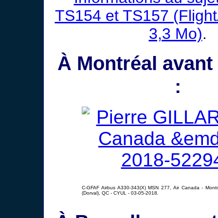
TS154 et TS157 (Fligh
3,3 Mo)
.
À Montréal avant 
:
C-GFAF Airbus A330-343(X) MSN 277, Air Canada - Montréal
(Dorval), QC - CYUL - 03-05-2018.