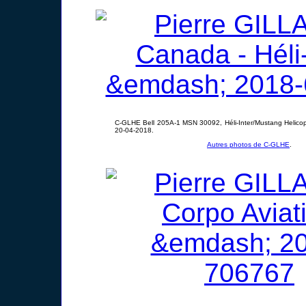
C-GLHE Bell 205A-1 MSN 30092, Héli-Inter/Mustang Helicopt
20-04-2018.
Autres photos de C-GLHE
.