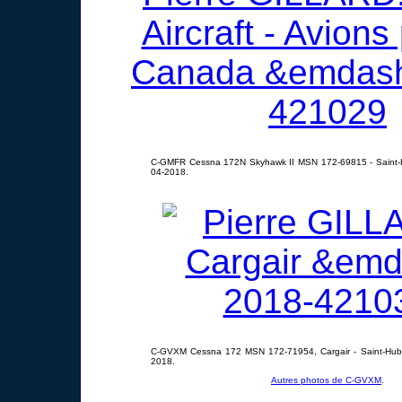
C-GMFR Cessna 172N Skyhawk II MSN 172-69815 - Saint-H
04-2018.
C-GVXM Cessna 172 MSN 172-71954, Cargair - Saint-Hube
2018.
Autres photos de C-GVXM
.