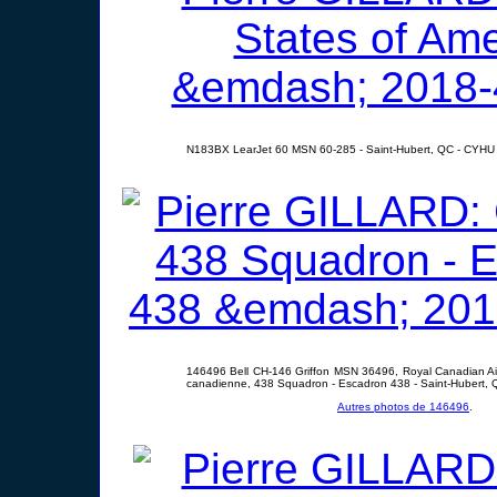
N183BX LearJet 60 MSN 60-285 - Saint-Hubert, QC - CYHU 
146496 Bell CH-146 Griffon MSN 36496, Royal Canadian Air
canadienne, 438 Squadron - Escadron 438 - Saint-Hubert, 
Autres photos de 146496
.