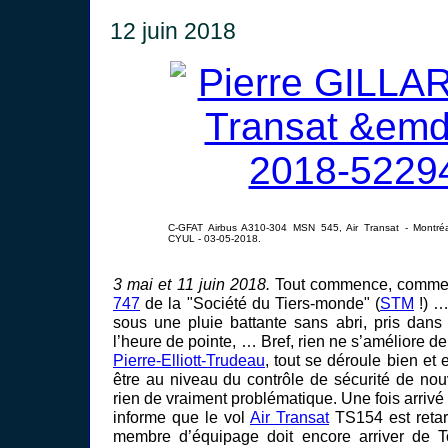
12 juin 2018
C-GFAT Airbus A310-304 MSN 545, Air Transat - Montréal-P
CYUL - 03-05-2018.
3 mai et 11 juin 2018.
Tout commence, comme d
747
de la "Société du Tiers-monde" (
STM
!) …
sous une pluie battante sans abri, pris dans
l’heure de pointe, … Bref, rien ne s’améliore de 
Pierre-Elliott-Trudeau
, tout se déroule bien et 
être au niveau du contrôle de sécurité de nou
rien de vraiment problématique. Une fois arrivé
informe que le vol
Air Transat
TS154 est retar
membre d’équipage doit encore arriver de To