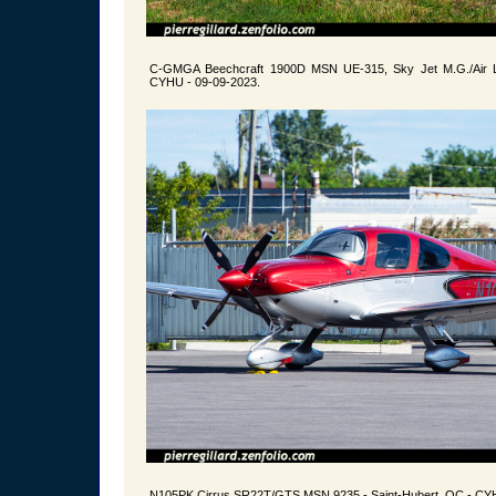
C-GMGA Beechcraft 1900D MSN UE-315, Sky Jet M.G./Air Li
CYHU - 09-09-2023.
N105PK Cirrus SR22T/GTS MSN 9235 - Saint-Hubert, QC - CYH