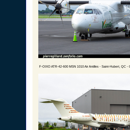
F-OIXO ATR-42-600 MSN 1010 Air Antilles - Saint-Hubert, QC -