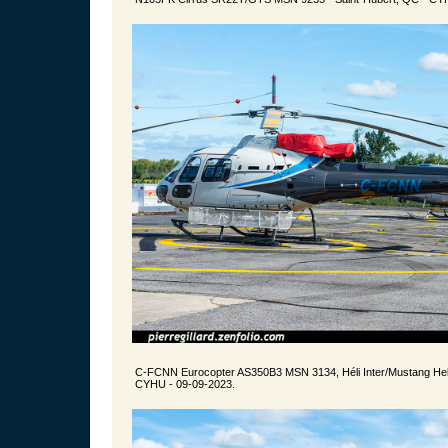
C-FCNN Eurocopter AS350B3 MSN 3134, Héli Inter/Mustang Heli
CYHU - 09-09-2023.