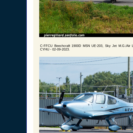
C-FFCU Beechcraft 1900D MSN UE-203, Sky Jet M.G./Air Li
CYHU - 02-09-2023.