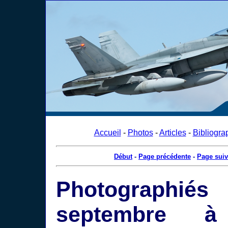
Accueil
-
Photos
-
Articles
-
Bibliogra
Début
-
Page précédente
-
Page suiv
Photograph
septembre à