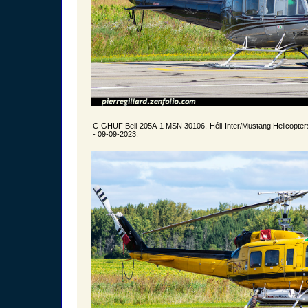
C-GHUF Bell 205A-1 MSN 30106, Héli-Inter/Mustang Helicopter
- 09-09-2023.