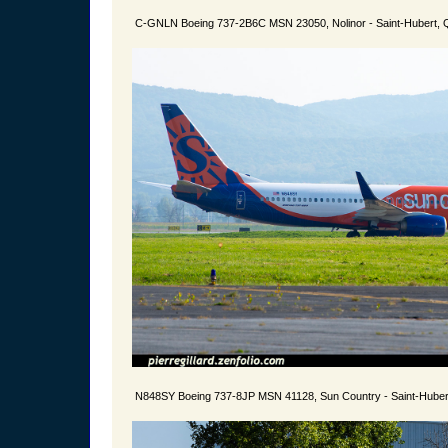
C-GNLN Boeing 737-2B6C MSN 23050, Nolinor - Saint-Hubert, 
N848SY Boeing 737-8JP MSN 41128, Sun Country - Saint-Huber