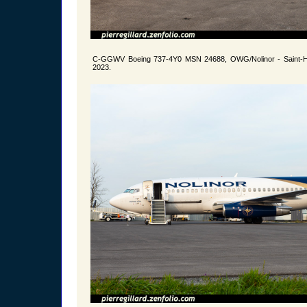
C-GGWV Boeing 737-4Y0 MSN 24688, OWG/Nolinor - Saint-H
2023.