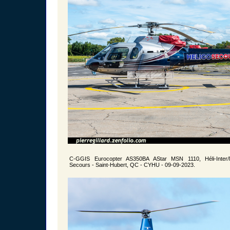
C-GGIS Eurocopter AS350BA AStar MSN 1110, Héli-Inter/Mu
Secours - Saint-Hubert, QC - CYHU - 09-09-2023.