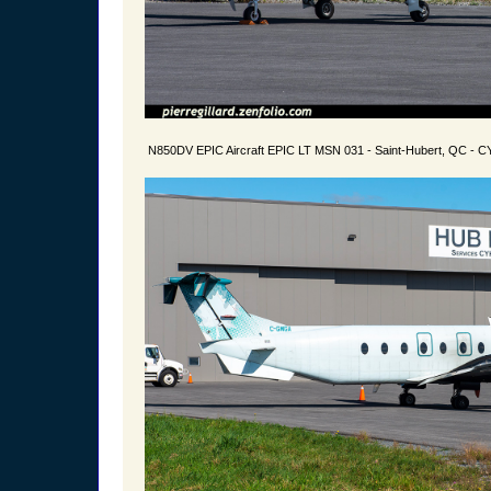
N850DV EPIC Aircraft EPIC LT MSN 031 - Saint-Hubert, QC - C