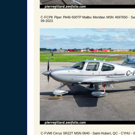
C-FCPK Piper PA46-500TP Malibu Meridian MSN 4697650 - Sai
09-2023.
C-FVMI Cirrus SR22T MSN 0640 - Saint-Hubert, QC - CYHU - 0